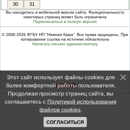
30
31
ПРОВЕРОЧНЫЙ ЛИСТ,
ПРИМЕНЯЕМЫЙ ПРИ
Вы находитесь в мобильной версии сайта. Функциональность
ОСУЩЕСТВЛЕНИИ
некоторых страниц может быть ограничена
ГОСУДАРСТВЕННОГО НАДЗОР
Переключиться в полную версию
ОБЛАСТИ ОХРАНЫ И
ИСПОЛЬЗОВАНИЯ ООПТ
ФЕДЕРАЛЬНОГО ЗНАЧЕНИЯ
© 2006-2026 ФГБУ НП "Нижняя Кама". Все права защищены. При
ПРОГРАММА ПРОФИЛАКТИКИ
копировании ссылка на источник обязательна
РИСКОВ ПРИЧИНЕНИЯ ВРЕДА
Написать письмо администратору
ПЛАН ПРОВЕДЕНИЯ ПЛАНОВ
КОНТРОЛЬНЫХ (НАДЗОРНЫХ
МЕРОПРИЯТИЙ
ИСЧЕРПЫВАЮЩИЙ ПЕРЕЧЕН
СВЕДЕНИЙ, КОТОРЫЕ МОГУТ
ЗАПРАШИВАТЬСЯ КОНТРОЛ
(НАДЗОРНЫМ) ОРГАНОМ У
Этот сайт использует файлы cookies для
КОНТРОЛИРУЕМОГО ЛИЦА
более комфортной работы пользователя.
Продолжая просмотр страниц сайта, вы
соглашаетесь с
Политикой использования
файлов cookies
.
СОГЛАСИТЬСЯ