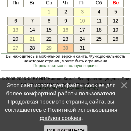
Пн
Вт
Ср
Чт
Пт
Сб
Вс
1
2
3
4
5
6
7
8
9
10
11
12
13
14
15
16
17
18
19
20
21
22
23
24
25
26
27
28
29
30
31
Вы находитесь в мобильной версии сайта. Функциональность
некоторых страниц может быть ограничена
Переключиться в полную версию
© 2006-2026 ФГБУ НП "Нижняя Кама". Все права защищены. При
копировании ссылка на источник обязательна
Этот сайт использует файлы cookies для
Написать письмо администратору
более комфортной работы пользователя.
Продолжая просмотр страниц сайта, вы
соглашаетесь с
Политикой использования
файлов cookies
.
СОГЛАСИТЬСЯ