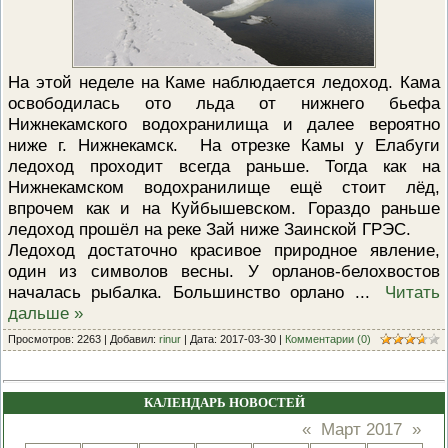
На этой неделе на Каме наблюдается ледоход. Кама
освободилась ото льда от нижнего бьефа
Нижнекамского водохранилища и далее вероятно
ниже г. Нижнекамск. На отрезке Камы у Елабуги
ледоход проходит всегда раньше. Тогда как на
Нижнекамском водохранилище ещё стоит лёд,
впрочем как и на Куйбышевском. Гораздо раньше
ледоход прошёл на реке Зай ниже Заинской ГРЭС.
Ледоход достаточно красивое природное явление,
один из символов весны. У орланов-белохвостов
началась рыбалка. Большинство орлано
...
Читать
дальше »
Просмотров: 2263 | Добавил:
rinur
| Дата:
2017-03-30
|
Комментарии (0)
КАЛЕНДАРЬ НОВОСТЕЙ
«
Март 2017
»