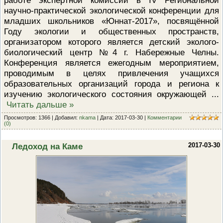
ПРОВЕРОЧНЫЙ ЛИСТ,
научно-практической экологической конференции для
ПРИМЕНЯЕМЫЙ ПРИ
младших школьников «Юннат-2017», посвящённой
ОСУЩЕСТВЛЕНИИ
ГОСУДАРСТВЕННОГО НАДЗОР
Году экологии и общественных пространств,
ОБЛАСТИ ОХРАНЫ И
организатором которого является детский эколого-
ИСПОЛЬЗОВАНИЯ ООПТ
биологический центр №4 г. Набережные Челны.
ФЕДЕРАЛЬНОГО ЗНАЧЕНИЯ
Конференция является ежегодным мероприятием,
ПРОГРАММА ПРОФИЛАКТИКИ
проводимым в целях привлечения учащихся
РИСКОВ ПРИЧИНЕНИЯ ВРЕДА
ПЛАН ПРОВЕДЕНИЯ ПЛАНОВ
образовательных организаций города и региона к
КОНТРОЛЬНЫХ (НАДЗОРНЫХ
изучению экологического состояния окружающей
...
МЕРОПРИЯТИЙ
Читать дальше »
ИСЧЕРПЫВАЮЩИЙ ПЕРЕЧЕН
СВЕДЕНИЙ, КОТОРЫЕ МОГУТ
Просмотров: 1366 | Добавил:
nkama
| Дата:
2017-03-30
|
Комментарии
ЗАПРАШИВАТЬСЯ КОНТРОЛ
(0)
(НАДЗОРНЫМ) ОРГАНОМ У
КОНТРОЛИРУЕМОГО ЛИЦА
Ледоход на Каме
2017-03-30