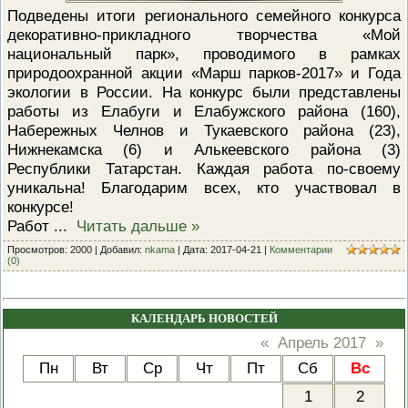
Подведены итоги регионального семейного конкурса
ПРОВЕРОЧНЫЙ ЛИСТ,
ПРИМЕНЯЕМЫЙ ПРИ
декоративно-прикладного творчества «Мой
ОСУЩЕСТВЛЕНИИ
национальный парк», проводимого в рамках
ГОСУДАРСТВЕННОГО НАДЗОР
ОБЛАСТИ ОХРАНЫ И
природоохранной акции «Марш парков-2017» и Года
ИСПОЛЬЗОВАНИЯ ООПТ
экологии в России. На конкурс были представлены
ФЕДЕРАЛЬНОГО ЗНАЧЕНИЯ
работы из Елабуги и Елабужского района (160),
ПРОГРАММА ПРОФИЛАКТИКИ
Набережных Челнов и Тукаевского района (23),
РИСКОВ ПРИЧИНЕНИЯ ВРЕДА
ПЛАН ПРОВЕДЕНИЯ ПЛАНОВ
Нижнекамска (6) и Алькеевского района (3)
КОНТРОЛЬНЫХ (НАДЗОРНЫХ
Республики Татарстан. Каждая работа по-своему
МЕРОПРИЯТИЙ
уникальна! Благодарим всех, кто участвовал в
ИСЧЕРПЫВАЮЩИЙ ПЕРЕЧЕН
конкурсе!
СВЕДЕНИЙ, КОТОРЫЕ МОГУТ
Работ
...
Читать дальше »
ЗАПРАШИВАТЬСЯ КОНТРОЛ
(НАДЗОРНЫМ) ОРГАНОМ У
Просмотров: 2000 | Добавил:
nkama
| Дата:
2017-04-21
|
Комментарии
КОНТРОЛИРУЕМОГО ЛИЦА
(0)
КАЛЕНДАРЬ НОВОСТЕЙ
«
Апрель 2017
»
Пн
Вт
Ср
Чт
Пт
Сб
Вс
1
2