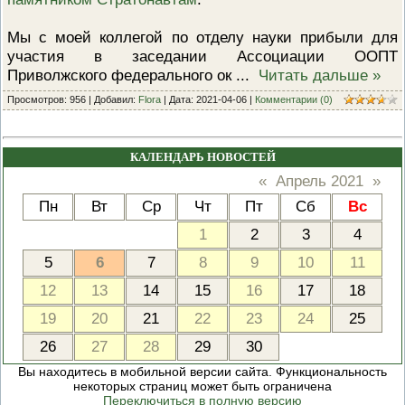
ПРОВЕРОЧНЫЙ ЛИСТ,
ПРИМЕНЯЕМЫЙ ПРИ
Мы с моей коллегой по отделу науки прибыли для
ОСУЩЕСТВЛЕНИИ
ГОСУДАРСТВЕННОГО НАДЗОР
участия в заседании Ассоциации ООПТ
ОБЛАСТИ ОХРАНЫ И
Приволжского федерального ок
...
Читать дальше »
ИСПОЛЬЗОВАНИЯ ООПТ
ФЕДЕРАЛЬНОГО ЗНАЧЕНИЯ
Просмотров: 956 | Добавил:
Flora
| Дата:
2021-04-06
|
Комментарии (0)
ПРОГРАММА ПРОФИЛАКТИКИ
РИСКОВ ПРИЧИНЕНИЯ ВРЕДА
ПЛАН ПРОВЕДЕНИЯ ПЛАНОВ
КАЛЕНДАРЬ НОВОСТЕЙ
КОНТРОЛЬНЫХ (НАДЗОРНЫХ
МЕРОПРИЯТИЙ
«
Апрель 2021
»
ИСЧЕРПЫВАЮЩИЙ ПЕРЕЧЕН
Пн
Вт
Ср
Чт
Пт
Сб
Вс
СВЕДЕНИЙ, КОТОРЫЕ МОГУТ
ЗАПРАШИВАТЬСЯ КОНТРОЛ
1
2
3
4
(НАДЗОРНЫМ) ОРГАНОМ У
КОНТРОЛИРУЕМОГО ЛИЦА
5
6
7
8
9
10
11
12
13
14
15
16
17
18
19
20
21
22
23
24
25
26
27
28
29
30
Вы находитесь в мобильной версии сайта. Функциональность
некоторых страниц может быть ограничена
Переключиться в полную версию