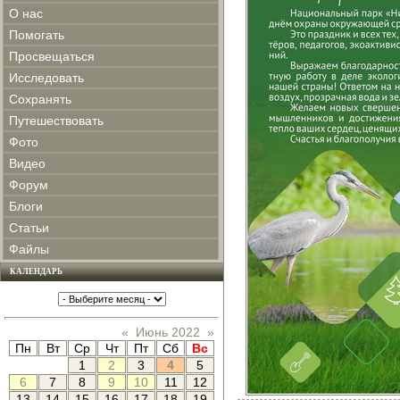
О нас
Помогать
Просвещаться
Исследовать
Сохранять
Путешествовать
Фото
Видео
Форум
Блоги
Статьи
Файлы
КАЛЕНДАРЬ
«
Июнь 2022
»
Пн
Вт
Ср
Чт
Пт
Сб
Вс
1
2
3
4
5
6
7
8
9
10
11
12
13
14
15
16
17
18
19