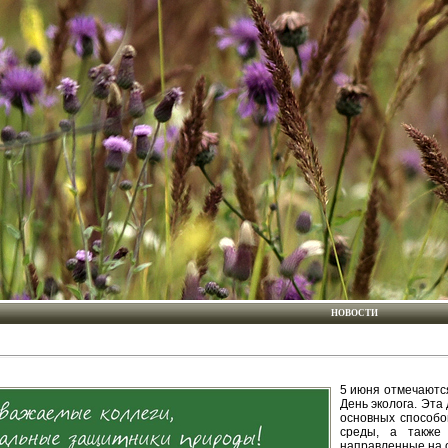
НОВОСТИ
5 июня отмечаютс
День эколога. Эта
основных способо
среды, а также 
направленные на 