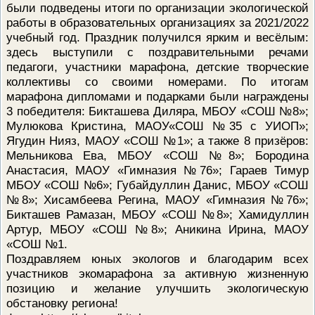
были подведены итоги по организации экологической
ПРОВЕРОЧНЫЙ ЛИСТ,
работы в образовательных организациях за 2021/2022
ПРИМЕНЯЕМЫЙ ПРИ
ОСУЩЕСТВЛЕНИИ
учебный год. Праздник получился ярким и весёлым:
ГОСУДАРСТВЕННОГО НАДЗОР
здесь выступили с поздравительными речами
ОБЛАСТИ ОХРАНЫ И
ИСПОЛЬЗОВАНИЯ ООПТ
педагоги, участники марафона, детские творческие
ФЕДЕРАЛЬНОГО ЗНАЧЕНИЯ
коллективы со своими номерами. По итогам
ПРОГРАММА ПРОФИЛАКТИКИ
марафона дипломами и подарками были награждены
РИСКОВ ПРИЧИНЕНИЯ ВРЕДА
3 победителя: Бикташева Диляра, МБОУ «СОШ №8»;
ПЛАН ПРОВЕДЕНИЯ ПЛАНОВ
КОНТРОЛЬНЫХ (НАДЗОРНЫХ
Мулюкова Кристина, МАОУ«СОШ №35 с УИОП»;
МЕРОПРИЯТИЙ
Ягудин Нияз, МАОУ «СОШ №1»; а также 8 призёров:
ИСЧЕРПЫВАЮЩИЙ ПЕРЕЧЕН
Мельникова Ева, МБОУ «СОШ №8»; Бородина
СВЕДЕНИЙ, КОТОРЫЕ МОГУТ
Анастасия, МАОУ «Гимназия №76»; Гараев Тимур
ЗАПРАШИВАТЬСЯ КОНТРОЛ
МБОУ «СОШ №6»; Губайдуллин Данис, МБОУ «СОШ
(НАДЗОРНЫМ) ОРГАНОМ У
КОНТРОЛИРУЕМОГО ЛИЦА
№8»; Хисамбеева Регина, МАОУ «Гимназия №76»;
Бикташев Рамазан, МБОУ «СОШ №8»; Хамидуллин
Артур, МБОУ «СОШ №8»; Аникина Ирина, МАОУ
«СОШ №1.
Поздравляем юных экологов и благодарим всех
участников экомарафона за активную жизненную
позицию и желание улучшить экологическую
обстановку региона!