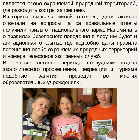
является особо охраняемой природной территорией,
ПРОВЕРОЧНЫЙ ЛИСТ,
где разводить костры запрещено.
ПРИМЕНЯЕМЫЙ ПРИ
ОСУЩЕСТВЛЕНИИ
Викторина вызвала живой интерес, дети активно
ГОСУДАРСТВЕННОГО НАДЗОР
отвечали на вопросы, а за правильные ответы
ОБЛАСТИ ОХРАНЫ И
ИСПОЛЬЗОВАНИЯ ООПТ
получили призы от национального парка. Напоминать
ФЕДЕРАЛЬНОГО ЗНАЧЕНИЯ
о правилах безопасного поведения в лесу им будет и
ПРОГРАММА ПРОФИЛАКТИКИ
агитационная открытка, где подробно даны правила
РИСКОВ ПРИЧИНЕНИЯ ВРЕДА
посещения особо охраняемых природных территорий
ПЛАН ПРОВЕДЕНИЯ ПЛАНОВ
КОНТРОЛЬНЫХ (НАДЗОРНЫХ
и номера телефонов экстренных служб.
МЕРОПРИЯТИЙ
В течение летнего периода сотрудники отдела
ИСЧЕРПЫВАЮЩИЙ ПЕРЕЧЕН
экологического просвещения, рекреации и туризма
СВЕДЕНИЙ, КОТОРЫЕ МОГУТ
подобные занятия проведут во многих
ЗАПРАШИВАТЬСЯ КОНТРОЛ
образовательных учреждениях.
(НАДЗОРНЫМ) ОРГАНОМ У
КОНТРОЛИРУЕМОГО ЛИЦА