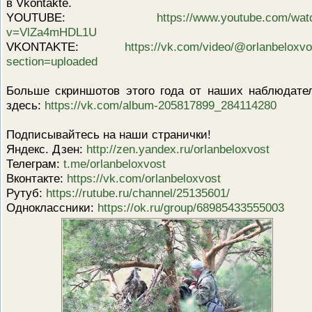
в Vkontakte.
YOUTUBE:
https://www.youtube.com/wat
v=VlZa4mHDL1U
VKONTAKTE:
https://vk.com/video/@orlanbeloxvo
section=uploaded
Больше скриншотов этого года от наших наблюдате
здесь:
https://vk.com/album-205817899_284114280
Подписывайтесь на наши странички!
Яндекс. Дзен:
http://zen.yandex.ru/orlanbeloxvost
Телеграм:
t.me/orlanbeloxvost
Вконтакте:
https://vk.com/orlanbeloxvost
Рутуб:
https://rutube.ru/channel/25135601/
Одноклассники:
https://ok.ru/group/68985433555003