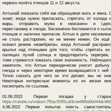
первого полёта птенцов 11 и 12 августа.
Алтынай показала себя как образцовая мать и жена. 
знает, когда нужно приласкать, спрятать от холода 
жары, отправить мужа в «магазин» и сдел
перестановку в гнезде. Бесконечно беспокоится о сыто
птенцов и наличии припасов. Алтын в деле насижива
не столь расторопен, но не менее нежен. Он ещё
освоил режим «мамбрела», когда Алтынай расправл
крылья над птенцами для того, чтобы спрятать их
палящих лучей солнца и предотвратить перегрев,
тоже стремится показать свою значимость. Наблюдат
заметили, что Алтын периодически уносит добычу
гнезда и через некоторое время возвращается с ней 
Точно сказать для чего он это делает, мы не зна
Некоторые интересные моменты из их жизни мо
посмотреть по ссылкам.
01.06.2022 Первая погадка у старшег
https://rutube.ru/video/c7f0ac5595caf3cee988a0b044dc660
4.06.2022 Первая попытка поесть самостоятель