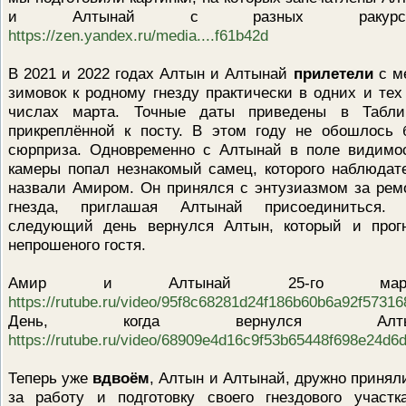
и Алтынай с разных ракурсо
https://zen.yandex.ru/media....f61b42d
В 2021 и 2022 годах Алтын и Алтынай
прилетели
с м
зимовок к родному гнезду практически в одних и тех
числах марта. Точные даты приведены в Табли
прикреплённой к посту. В этом году не обошлось 
сюрприза. Одновременно с Алтынай в поле видимо
камеры попал незнакомый самец, которого наблюдат
назвали Амиром. Он принялся с энтузиазмом за рем
гнезда, приглашая Алтынай присоединиться.
следующий день вернулся Алтын, который и прог
непрошеного гостя.
Амир и Алтынай 25-го март
https://rutube.ru/video/95f8c68281d24f186b60b6a92f57316
День, когда вернулся Алты
https://rutube.ru/video/68909e4d16c9f53b65448f698e24d6d
Теперь уже
вдвоём
, Алтын и Алтынай, дружно принял
за работу и подготовку своего гнездового участк