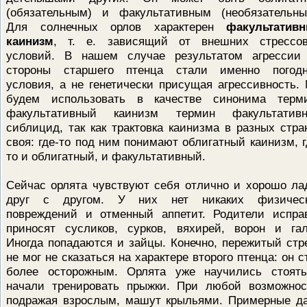
(обязательным) и факультативным (необязательны
Для солнечных орлов характерен
факультатив
каинизм
, т. е. зависящий от внешних стрессо
условий. В нашем случае результатом агрессии
стороны старшего птенца стали именно погод
условия, а не генетически присущая агрессивность.
будем использовать в качестве синонима терм
факультативный каинизм термин факультатив
сиблицид, так как трактовка каинизма в разных стра
своя: где-то под ним понимают облигатный каинизм, г
то и облигатный, и факультативный.
Сейчас орлята чувствуют себя отлично и хорошо ла
друг с другом. У них нет никаких физичес
повреждений и отменный аппетит. Родители испра
приносят сусликов, сурков, вяхирей, ворон и гал
Иногда попадаются и зайцы. Конечно, пережитый стр
не мог не сказаться на характере второго птенца: он с
более осторожным. Орлята уже научились стоят
начали тренировать прыжки. При любой возможнос
подражая взрослым, машут крыльями. Примерные д