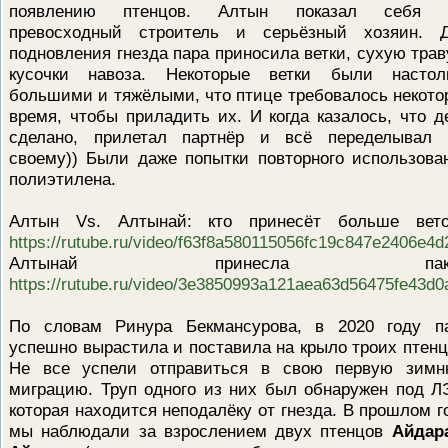
появлению птенцов. Алтын показал себя 
превосходный строитель и серьёзный хозяин. 
подновления гнезда пара приносила ветки, сухую трав
кусочки навоза. Некоторые ветки были настол
большими и тяжёлыми, что птице требовалось некото
время, чтобы приладить их. И когда казалось, что д
сделано, прилетал партнёр и всё переделывал 
своему)) Были даже попытки повторного использова
полиэтилена.
Алтын Vs. Алтынай: кто принесёт больше вето
https://rutube.ru/video/f63f8a580115056fc19c847e2406e4d
Алтынай принесла паке
https://rutube.ru/video/3e3850993a121aea63d56475fe43d0
По словам Ринура Бекмансурова, в 2020 году п
успешно вырастила и поставила на крыло троих птенц
Не все успели отправиться в свою первую зим
миграцию. Труп одного из них был обнаружен под Л
которая находится неподалёку от гнезда. В прошлом г
мы наблюдали за взрослением двух птенцов
Айда