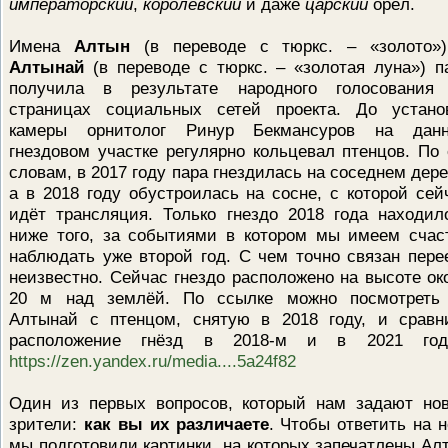
императорский
,
королевский
и даже
царский
орёл.
Имена
Алтын
(в переводе с тюркс. – «золото»
Алтынай
(в переводе с тюркс. – «золотая луна») п
получила в результате народного голосования
страницах социальных сетей проекта. До устано
камеры орнитолог Ринур Бекмансуров на дан
гнездовом участке регулярно кольцевал птенцов. По 
словам, в 2017 году пара гнездилась на соседнем дере
а в 2018 году обустроилась на сосне, с которой сей
идёт трансляция. Только гнездо 2018 года находил
ниже того, за событиями в котором мы имеем счас
наблюдать уже второй год. С чем точно связан пере
неизвестно. Сейчас гнездо расположено на высоте ок
20 м над землёй. По ссылке можно посмотреть
Алтынай с птенцом, снятую в 2018 году, и сравн
расположение гнёзд в 2018-м и в 2021 год
https://zen.yandex.ru/media....5a24f82
Один из первых вопросов, который нам задают но
зрители:
как вы их различаете
. Чтобы ответить на н
мы подготовили картинки, на которых запечатлены Ал