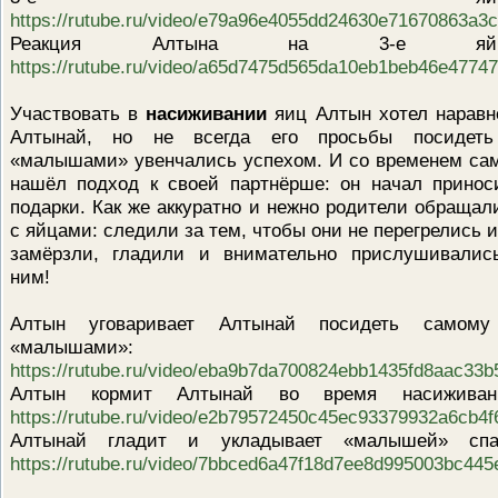
https://rutube.ru/video/e79a96e4055dd24630e71670863a3c
Реакция Алтына на 3-е яйц
https://rutube.ru/video/a65d7475d565da10eb1beb46e47747
Участвовать в
насиживании
яиц Алтын хотел наравн
Алтынай, но не всегда его просьбы посидет
«малышами» увенчались успехом. И со временем са
нашёл подход к своей партнёрше: он начал принос
подарки. Как же аккуратно и нежно родители обращал
с яйцами: следили за тем, чтобы они не перегрелись и
замёрзли, гладили и внимательно прислушивалис
ним!
Алтын уговаривает Алтынай посидеть самом
«малышами»:
https://rutube.ru/video/eba9b7da700824ebb1435fd8aac33b
Алтын кормит Алтынай во время насиживан
https://rutube.ru/video/e2b79572450c45ec93379932a6cb4f
Алтынай гладит и укладывает «малышей» спа
https://rutube.ru/video/7bbced6a47f18d7ee8d995003bc445