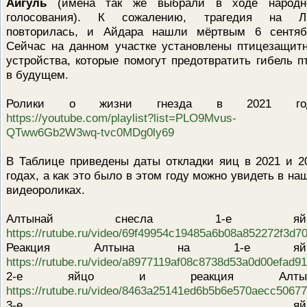
Айгуль
(имена так же выбрали в ходе народн
голосования). К сожалению, трагедия на 
повторилась, и Айдара нашли мёртвым 6 сентяб
Сейчас на данном участке установлены птицезащит
устройства, которые помогут предотвратить гибель п
в будущем.
Ролики о жизни гнезда в 2021 год
https://youtube.com/playlist?list=PLO9Mvus-
QTww6Gb2W3wq-tvc0MDg0ly69
В Таблице приведены даты откладки яиц в 2021 и 2
годах, а как это было в этом году можно увидеть в на
видеороликах.
Алтынай снесла 1-е яйц
https://rutube.ru/video/69f49954c19485a6b08a852272f3d70
Реакция Алтына на 1-е яйц
https://rutube.ru/video/a8977119af08c8738d53a0d00efad91
2-е яйцо и реакция Алтын
https://rutube.ru/video/8463a25141ed6b5b6e570aecc50677
3-е яйцо