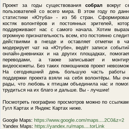
Проект за годы существования
собрал
вокруг с
пользователей со всего мира. В этом году по дан
статистики «Ютуба» - из 56 стран. Сформирова
костяк волонтёров и постоянных зрителей, кото
поддерживают нас с самого начала. Хотим выраз
огромную признательность всем, кто постоянно следит
действиями в гнезде и оставляет отметки в ча
модерирует чат на «Ютубе», ведёт записи событи
онлайн-дневниках и на других площадках, помогае
переводами, а также записывает и монтир
видеосюжеты. Без таких помощников проект невозмож
На сегодняшний день большую часть работы
поддержки проекта взяли на себя волонтёры. Мы оч
рады, что любовь к птицам объединила нас и помог
трудиться на их благо и дальше. Вы - лучшие!
Посмотреть географию просмотров можно по ссылкам
Гугл Картах и Яндекс Картах ниже.
Google Maps:
https://www.google.com/maps....2C0&z=2
Yandex Maps:
https://yandex.ru/maps....torLink