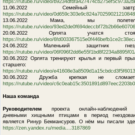
https://rutube.ru/video/b9234dfbfa427474cb275ef5c973a2b
11.06.2022 Семейный завтра
https://rutube.ru/video/0d659c303e9c824a70259021210848
13.06.2022 Мама, мы полетели
https://rutube.ru/video/93ed2de0f694deccbf72b2b66e60706
20.06.2022 Орлята учатся стоят
https://rutube.ru/video/6fd003367515e0f446befb1ce2c38ec
24.06.2022 Маленький защитник гнезд
https://rutube.ru/video/06f096f2dd6e55f1bd8f2234a8895f01
30.06.2022 Орлята тренируют крылья и первый пры
старшего:
https://rutube.ru/video/e41608e3a8509d1a15cbdcd3f5f6013
30.06.2022 Дружба крепкая не сломаетс
https://rutube.ru/video/c6c0eab15c3501891d897eec2203b0
Наша команда
Руководителем
проекта онлайн-наблюдений
дневными хищными птицами в период гнездова
является Ринур Бекмансуров. О нём мы писали зде
https://zen.yandex.ru/media....3187869