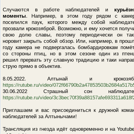
Случаются в работе наблюдателей и
курьёз
моменты
. Например, в этом году рядом с каме
поселился паук, которого между собой наблюдат
прозвали крокозяброй. Возможно, и ему хочется получ
свою долю славы, поэтому периодически он та
норовит закрыть собой обзор. Или, например, в прош
году камера не подвергалась бомбардировкам помё
со стороны птиц, но в этом сезоне один из птен
решил прервать эту славную традицию и таки напра
струю прямо в объектив.
8.05.2022. Алтынай и крокозябр
https://rutube.ru/video/072f66790b2a47853503b2684a517b
30.06.2022 Страшный сон наблюдател
https://rutube.ru/video/3c3bec70f39a88157afe693311a618f
Приглашаем и вас присоединиться к дружной кома
наблюдателей за Алтынычами!
Трансляция из гнезда идёт одновременно и на Youtube