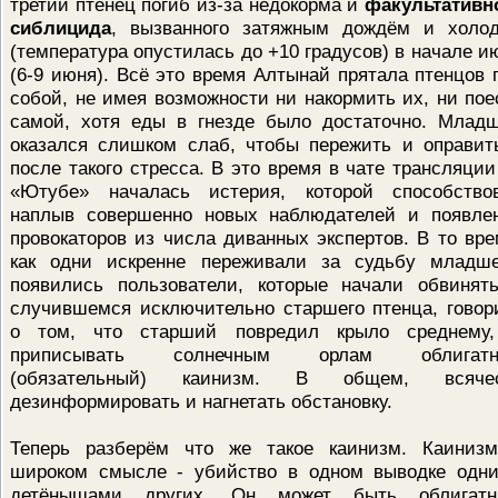
третий птенец погиб из-за недокорма и
факультативн
сиблицида
, вызванного затяжным дождём и холо
(температура опустилась до +10 градусов) в начале и
(6-9 июня). Всё это время Алтынай прятала птенцов 
собой, не имея возможности ни накормить их, ни пое
самой, хотя еды в гнезде было достаточно. Млад
оказался слишком слаб, чтобы пережить и оправит
после такого стресса. В это время в чате трансляции
«Ютубе» началась истерия, которой способство
наплыв совершенно новых наблюдателей и появле
провокаторов из числа диванных экспертов. В то вре
как одни искренне переживали за судьбу младше
появились пользователи, которые начали обвинят
случившемся исключительно старшего птенца, говор
о том, что старший повредил крыло среднему
приписывать солнечным орлам облигатн
(обязательный) каинизм. В общем, всяче
дезинформировать и нагнетать обстановку.
Теперь разберём что же такое каинизм. Каиниз
широком смысле - убийство в одном выводке одн
детёнышами других. Он может быть облигат