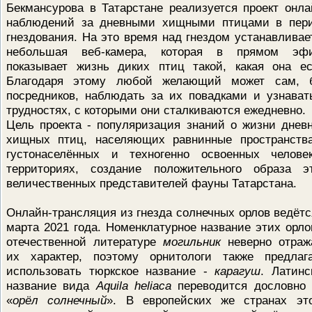
Бекмансурова в Татарстане реализуется проект онла
ПРОВЕРОЧНЫЙ ЛИСТ,
наблюдений за дневными хищными птицами в пер
ПРИМЕНЯЕМЫЙ ПРИ
ОСУЩЕСТВЛЕНИИ
гнездования. На это время над гнездом устанавливае
ГОСУДАРСТВЕННОГО НАДЗОР
небольшая веб-камера, которая в прямом эф
ОБЛАСТИ ОХРАНЫ И
ИСПОЛЬЗОВАНИЯ ООПТ
показывает жизнь диких птиц такой, какая она ес
ФЕДЕРАЛЬНОГО ЗНАЧЕНИЯ
Благодаря этому любой желающий может сам, 
ПРОГРАММА ПРОФИЛАКТИКИ
посредников, наблюдать за их повадками и узнават
РИСКОВ ПРИЧИНЕНИЯ ВРЕДА
трудностях, с которыми они сталкиваются ежедневно.
ПЛАН ПРОВЕДЕНИЯ ПЛАНОВ
КОНТРОЛЬНЫХ (НАДЗОРНЫХ
Цель проекта - популяризация знаний о жизни днев
МЕРОПРИЯТИЙ
хищных птиц, населяющих равнинные пространств
ИСЧЕРПЫВАЮЩИЙ ПЕРЕЧЕН
густонаселённых и техногенно освоенных челове
СВЕДЕНИЙ, КОТОРЫЕ МОГУТ
территориях, создание положительного образа э
ЗАПРАШИВАТЬСЯ КОНТРОЛ
величественных представителей фауны Татарстана.
(НАДЗОРНЫМ) ОРГАНОМ У
КОНТРОЛИРУЕМОГО ЛИЦА
Онлайн-трансляция из гнезда солнечных орлов ведётс
марта 2021 года. Номенклатурное название этих орло
отечественной литературе
могильник
неверно отраж
их характер, поэтому орнитологи также предлаг
использовать тюркское название -
карагуш
. Латинс
название вида
Aquila heliaca
переводится дословно 
«
орёл
солнечный
». В европейских же странах эт