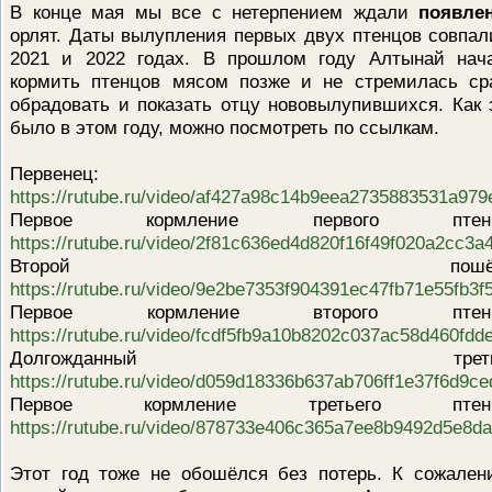
В конце мая мы все с нетерпением ждали
появле
орлят. Даты вылупления первых двух птенцов совпал
2021 и 2022 годах. В прошлом году Алтынай нач
кормить птенцов мясом позже и не стремилась ср
обрадовать и показать отцу нововылупившихся. Как 
было в этом году, можно посмотреть по ссылкам.
Первенец:
https://rutube.ru/video/af427a98c14b9eea2735883531a979
Первое кормление первого птенц
https://rutube.ru/video/2f81c636ed4d820f16f49f020a2cc3a4
Второй пошёл!
https://rutube.ru/video/9e2be7353f904391ec47fb71e55fb3f5
Первое кормление второго птенц
https://rutube.ru/video/fcdf5fb9a10b8202c037ac58d460fdde
Долгожданный третий
https://rutube.ru/video/d059d18336b637ab706ff1e37f6d9ce
Первое кормление третьего птенц
https://rutube.ru/video/878733e406c365a7ee8b9492d5e8da
Этот год тоже не обошёлся без потерь. К сожален