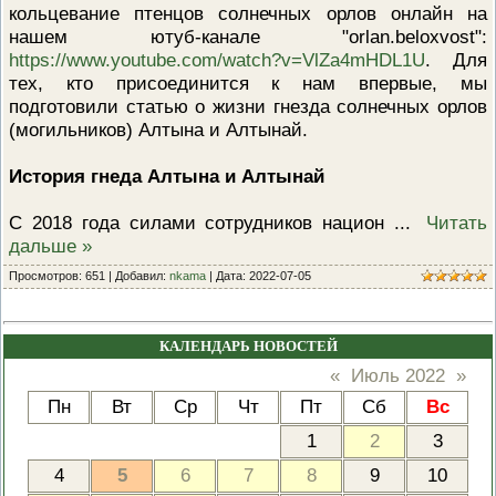
кольцевание птенцов солнечных орлов онлайн на
ПРОВЕРОЧНЫЙ ЛИСТ,
ПРИМЕНЯЕМЫЙ ПРИ
нашем ютуб-канале "orlan.beloxvost":
ОСУЩЕСТВЛЕНИИ
https://www.youtube.com/watch?v=VlZa4mHDL1U
. Для
ГОСУДАРСТВЕННОГО НАДЗОР
тех, кто присоединится к нам впервые, мы
ОБЛАСТИ ОХРАНЫ И
ИСПОЛЬЗОВАНИЯ ООПТ
подготовили статью о жизни гнезда солнечных орлов
ФЕДЕРАЛЬНОГО ЗНАЧЕНИЯ
(могильников) Алтына и Алтынай.
ПРОГРАММА ПРОФИЛАКТИКИ
РИСКОВ ПРИЧИНЕНИЯ ВРЕДА
История гнеда Алтына и Алтынай
ПЛАН ПРОВЕДЕНИЯ ПЛАНОВ
КОНТРОЛЬНЫХ (НАДЗОРНЫХ
МЕРОПРИЯТИЙ
С 2018 года силами сотрудников национ
...
Читать
ИСЧЕРПЫВАЮЩИЙ ПЕРЕЧЕН
дальше »
СВЕДЕНИЙ, КОТОРЫЕ МОГУТ
ЗАПРАШИВАТЬСЯ КОНТРОЛ
Просмотров: 651 | Добавил:
nkama
| Дата:
2022-07-05
(НАДЗОРНЫМ) ОРГАНОМ У
КОНТРОЛИРУЕМОГО ЛИЦА
КАЛЕНДАРЬ НОВОСТЕЙ
«
Июль 2022
»
Пн
Вт
Ср
Чт
Пт
Сб
Вс
1
2
3
4
5
6
7
8
9
10