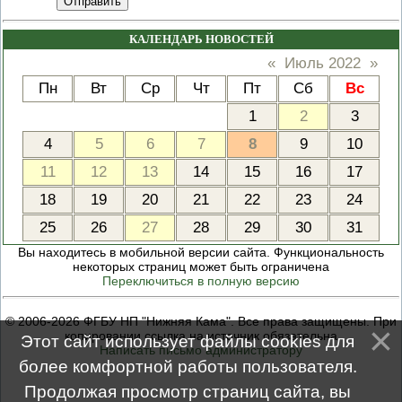
Отправить
КАЛЕНДАРЬ НОВОСТЕЙ
«
Июль 2022
»
Пн
Вт
Ср
Чт
Пт
Сб
Вс
1
2
3
4
5
6
7
8
9
10
11
12
13
14
15
16
17
18
19
20
21
22
23
24
25
26
27
28
29
30
31
Вы находитесь в мобильной версии сайта. Функциональность
некоторых страниц может быть ограничена
Переключиться в полную версию
© 2006-2026 ФГБУ НП "Нижняя Кама". Все права защищены. При
копировании ссылка на источник обязательна
Этот сайт использует файлы cookies для
Написать письмо администратору
более комфортной работы пользователя.
Продолжая просмотр страниц сайта, вы