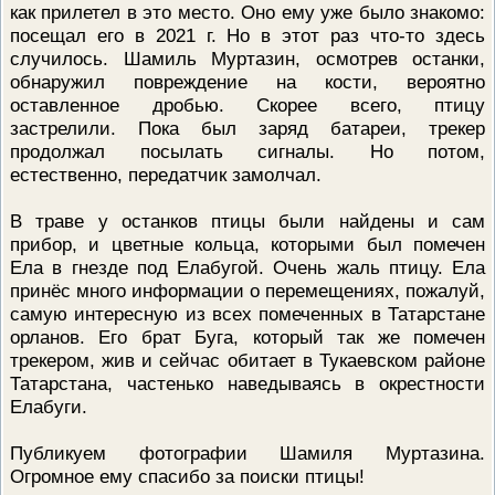
как прилетел в это место. Оно ему уже было знакомо:
ПРОВЕРОЧНЫЙ ЛИСТ,
посещал его в 2021 г. Но в этот раз что-то здесь
ПРИМЕНЯЕМЫЙ ПРИ
ОСУЩЕСТВЛЕНИИ
случилось. Шамиль Муртазин, осмотрев останки,
ГОСУДАРСТВЕННОГО НАДЗОР
обнаружил повреждение на кости, вероятно
ОБЛАСТИ ОХРАНЫ И
ИСПОЛЬЗОВАНИЯ ООПТ
оставленное дробью. Скорее всего, птицу
ФЕДЕРАЛЬНОГО ЗНАЧЕНИЯ
застрелили. Пока был заряд батареи, трекер
ПРОГРАММА ПРОФИЛАКТИКИ
продолжал посылать сигналы. Но потом,
РИСКОВ ПРИЧИНЕНИЯ ВРЕДА
естественно, передатчик замолчал.
ПЛАН ПРОВЕДЕНИЯ ПЛАНОВ
КОНТРОЛЬНЫХ (НАДЗОРНЫХ
МЕРОПРИЯТИЙ
В траве у останков птицы были найдены и сам
ИСЧЕРПЫВАЮЩИЙ ПЕРЕЧЕН
прибор, и цветные кольца, которыми был помечен
СВЕДЕНИЙ, КОТОРЫЕ МОГУТ
Ела в гнезде под Елабугой. Очень жаль птицу. Ела
ЗАПРАШИВАТЬСЯ КОНТРОЛ
принёс много информации о перемещениях, пожалуй,
(НАДЗОРНЫМ) ОРГАНОМ У
КОНТРОЛИРУЕМОГО ЛИЦА
самую интересную из всех помеченных в Татарстане
орланов. Его брат Буга, который так же помечен
трекером, жив и сейчас обитает в Тукаевском районе
Татарстана, частенько наведываясь в окрестности
Елабуги.
Публикуем фотографии Шамиля Муртазина.
Огромное ему спасибо за поиски птицы!