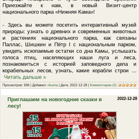
Приезжайте к нам, в новый Визит-центр
ПРОВЕРОЧНЫЙ ЛИСТ,
ПРИМЕНЯЕМЫЙ ПРИ
национального парка «Нижняя Кама»!
ОСУЩЕСТВЛЕНИИ
ГОСУДАРСТВЕННОГО НАДЗОР
ОБЛАСТИ ОХРАНЫ И
- Здесь вы можете посетить интерактивный музей
ИСПОЛЬЗОВАНИЯ ООПТ
природы: узнать о древних и современных животных
ФЕДЕРАЛЬНОГО ЗНАЧЕНИЯ
и растениях национального парка, как связаны
ПРОГРАММА ПРОФИЛАКТИКИ
Паллас, Шишкин и Пётр I с национальным парком,
РИСКОВ ПРИЧИНЕНИЯ ВРЕДА
ПЛАН ПРОВЕДЕНИЯ ПЛАНОВ
увидеть ископаемые остатки со дна Камы, услышать
КОНТРОЛЬНЫХ (НАДЗОРНЫХ
голоса птиц, населяющих наши луга и леса,
МЕРОПРИЯТИЙ
познакомиться с историей заповедного дела и
ИСЧЕРПЫВАЮЩИЙ ПЕРЕЧЕН
корабельных лесов, узнать, какие корабли строи
...
СВЕДЕНИЙ, КОТОРЫЕ МОГУТ
Читать дальше »
ЗАПРАШИВАТЬСЯ КОНТРОЛ
(НАДЗОРНЫМ) ОРГАНОМ У
Просмотров: 696 | Добавил:
nkama
| Дата:
2022-12-28
|
Комментарии (0)
КОНТРОЛИРУЕМОГО ЛИЦА
Приглашаем на новогодние сказки в
2022-12-28
лесу!