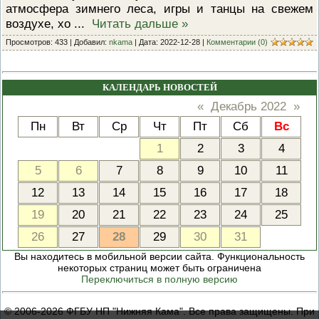
атмосфера зимнего леса, игры и танцы на свежем
воздухе, хо
...
Читать дальше »
Просмотров: 433 | Добавил:
nkama
| Дата:
2022-12-28
|
Комментарии (0)
КАЛЕНДАРЬ НОВОСТЕЙ
«
Декабрь 2022
»
Пн
Вт
Ср
Чт
Пт
Сб
Вс
1
2
3
4
5
6
7
8
9
10
11
12
13
14
15
16
17
18
19
20
21
22
23
24
25
26
27
28
29
30
31
Вы находитесь в мобильной версии сайта. Функциональность
некоторых страниц может быть ограничена
Переключиться в полную версию
© 2006-2026 ФГБУ НП "Нижняя Кама". Все права защищены. При