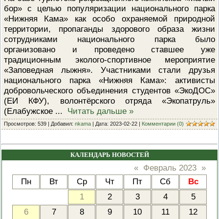
бор» с целью популяризации национального парка
ПРОВЕРОЧНЫЙ ЛИСТ,
ПРИМЕНЯЕМЫЙ ПРИ
«Нижняя Кама» как особо охраняемой природной
ОСУЩЕСТВЛЕНИИ
территории, пропаганды здорового образа жизни
ГОСУДАРСТВЕННОГО НАДЗОР
ОБЛАСТИ ОХРАНЫ И
сотрудниками национального парка было
ИСПОЛЬЗОВАНИЯ ООПТ
организовано и проведено ставшее уже
ФЕДЕРАЛЬНОГО ЗНАЧЕНИЯ
традиционным эколого-спортивное мероприятие
ПРОГРАММА ПРОФИЛАКТИКИ
«Заповедная лыжня». Участниками стали друзья
РИСКОВ ПРИЧИНЕНИЯ ВРЕДА
ПЛАН ПРОВЕДЕНИЯ ПЛАНОВ
национального парка «Нижняя Кама»: активисты
КОНТРОЛЬНЫХ (НАДЗОРНЫХ
добровольческого объединения студентов «ЭкоДОС»
МЕРОПРИЯТИЙ
(ЕИ КФУ), волонтёрского отряда «Экопатруль»
ИСЧЕРПЫВАЮЩИЙ ПЕРЕЧЕН
(Елабужское
...
Читать дальше »
СВЕДЕНИЙ, КОТОРЫЕ МОГУТ
ЗАПРАШИВАТЬСЯ КОНТРОЛ
Просмотров: 539 | Добавил:
nkama
| Дата:
2023-02-22
|
Комментарии (0)
(НАДЗОРНЫМ) ОРГАНОМ У
КОНТРОЛИРУЕМОГО ЛИЦА
КАЛЕНДАРЬ НОВОСТЕЙ
«
Февраль 2023
»
Пн
Вт
Ср
Чт
Пт
Сб
Вс
1
2
3
4
5
6
7
8
9
10
11
12