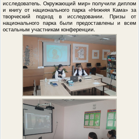
исследователь. Окружающий мир» получили диплом
ПРОВЕРОЧНЫЙ ЛИСТ,
и книгу от национального парка «Нижняя Кама» за
ПРИМЕНЯЕМЫЙ ПРИ
ОСУЩЕСТВЛЕНИИ
творческий подход в исследовании. Призы от
ГОСУДАРСТВЕННОГО НАДЗОР
национального парка были предоставлены и всем
ОБЛАСТИ ОХРАНЫ И
ИСПОЛЬЗОВАНИЯ ООПТ
остальным участникам конференции.
ФЕДЕРАЛЬНОГО ЗНАЧЕНИЯ
ПРОГРАММА ПРОФИЛАКТИКИ
РИСКОВ ПРИЧИНЕНИЯ ВРЕДА
ПЛАН ПРОВЕДЕНИЯ ПЛАНОВ
КОНТРОЛЬНЫХ (НАДЗОРНЫХ
МЕРОПРИЯТИЙ
ИСЧЕРПЫВАЮЩИЙ ПЕРЕЧЕН
СВЕДЕНИЙ, КОТОРЫЕ МОГУТ
ЗАПРАШИВАТЬСЯ КОНТРОЛ
(НАДЗОРНЫМ) ОРГАНОМ У
КОНТРОЛИРУЕМОГО ЛИЦА