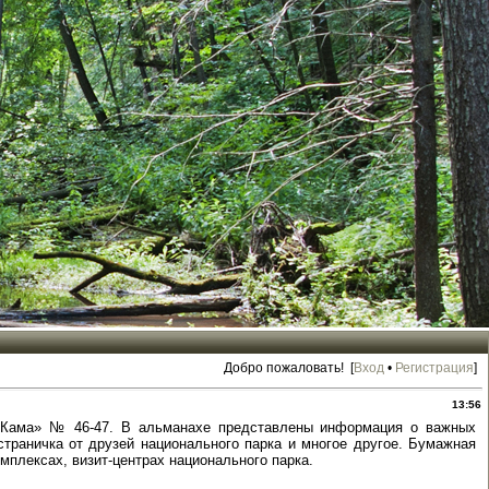
Добро пожаловать! [
Вход
•
Регистрация
]
13:56
я Кама» № 46-47. В альманахе представлены информация о важных
страничка от друзей национального парка и многое другое. Бумажная
плексах, визит-центрах национального парка.