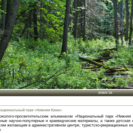
НОВОСТИ
Национальный парк «Нижняя Кама»
 эколого-просветительским альманахом «Национальный парк «Нижня
зные научно-популярные и краеведческие материалы, а также детская 
сем желающим в административном центре, туристско-рекреационных ком
.