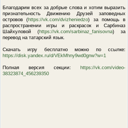
ПРОВЕРОЧНЫЙ ЛИСТ,
Благодарим всех за добрые слова и хотим выразить
ПРИМЕНЯЕМЫЙ ПРИ
признательность Движению Друзей заповедных
ОСУЩЕСТВЛЕНИИ
ГОСУДАРСТВЕННОГО НАДЗОР
островов (
https://vk.com/dvizheniedzo
) за помощь в
ОБЛАСТИ ОХРАНЫ И
распространении игры и раскрасок и Сарбиназ
ИСПОЛЬЗОВАНИЯ ООПТ
ФЕДЕРАЛЬНОГО ЗНАЧЕНИЯ
Шайхуловой (
https://vk.com/sarbinaz_fanisovna
) за
перевод на татарский язык.
ПРОГРАММА ПРОФИЛАКТИКИ
РИСКОВ ПРИЧИНЕНИЯ ВРЕДА
ПЛАН ПРОВЕДЕНИЯ ПЛАНОВ
Скачать игру бесплатно можно по ссылке:
КОНТРОЛЬНЫХ (НАДЗОРНЫХ
МЕРОПРИЯТИЙ
https://disk.yandex.ru/d/VEkMhny9wd0gnw?w=1
ИСЧЕРПЫВАЮЩИЙ ПЕРЕЧЕН
СВЕДЕНИЙ, КОТОРЫЕ МОГУТ
Полная версия секции:
https://vk.com/video-
ЗАПРАШИВАТЬСЯ КОНТРОЛ
38323874_456239350
(НАДЗОРНЫМ) ОРГАНОМ У
КОНТРОЛИРУЕМОГО ЛИЦА