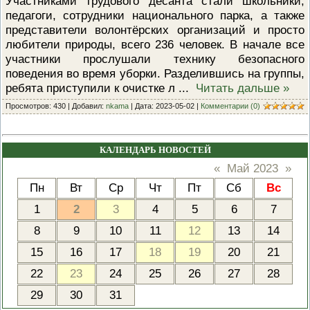
Участниками трудового десанта стали школьники,
ПРОВЕРОЧНЫЙ ЛИСТ,
педагоги, сотрудники национального парка, а также
ПРИМЕНЯЕМЫЙ ПРИ
представители волонтёрских организаций и просто
ОСУЩЕСТВЛЕНИИ
ГОСУДАРСТВЕННОГО НАДЗОР
любители природы, всего 236 человек. В начале все
ОБЛАСТИ ОХРАНЫ И
участники прослушали технику безопасного
ИСПОЛЬЗОВАНИЯ ООПТ
поведения во время уборки. Разделившись на группы,
ФЕДЕРАЛЬНОГО ЗНАЧЕНИЯ
ребята приступили к очистке л
...
Читать дальше »
ПРОГРАММА ПРОФИЛАКТИКИ
РИСКОВ ПРИЧИНЕНИЯ ВРЕДА
Просмотров: 430 | Добавил:
nkama
| Дата:
2023-05-02
|
Комментарии (0)
ПЛАН ПРОВЕДЕНИЯ ПЛАНОВ
КОНТРОЛЬНЫХ (НАДЗОРНЫХ
МЕРОПРИЯТИЙ
КАЛЕНДАРЬ НОВОСТЕЙ
ИСЧЕРПЫВАЮЩИЙ ПЕРЕЧЕН
СВЕДЕНИЙ, КОТОРЫЕ МОГУТ
«
Май 2023
»
ЗАПРАШИВАТЬСЯ КОНТРОЛ
(НАДЗОРНЫМ) ОРГАНОМ У
Пн
Вт
Ср
Чт
Пт
Сб
Вс
КОНТРОЛИРУЕМОГО ЛИЦА
1
2
3
4
5
6
7
8
9
10
11
12
13
14
15
16
17
18
19
20
21
22
23
24
25
26
27
28
29
30
31