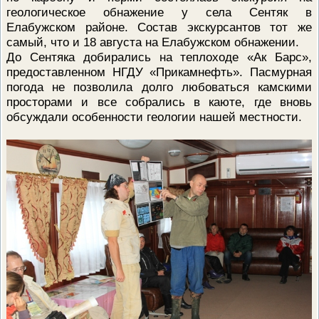
ПРОВЕРОЧНЫЙ ЛИСТ,
геологическое обнажение у села Сентяк в
ПРИМЕНЯЕМЫЙ ПРИ
Елабужском районе. Состав экскурсантов тот же
ОСУЩЕСТВЛЕНИИ
самый, что и 18 августа на Елабужском обнажении.
ГОСУДАРСТВЕННОГО НАДЗОР
ОБЛАСТИ ОХРАНЫ И
До Сентяка добирались на теплоходе «Ак Барс»,
ИСПОЛЬЗОВАНИЯ ООПТ
предоставленном НГДУ «Прикамнефть». Пасмурная
ФЕДЕРАЛЬНОГО ЗНАЧЕНИЯ
погода не позволила долго любоваться камскими
ПРОГРАММА ПРОФИЛАКТИКИ
просторами и все собрались в каюте, где вновь
РИСКОВ ПРИЧИНЕНИЯ ВРЕДА
ПЛАН ПРОВЕДЕНИЯ ПЛАНОВ
обсуждали особенности геологии нашей местности.
КОНТРОЛЬНЫХ (НАДЗОРНЫХ
МЕРОПРИЯТИЙ
ИСЧЕРПЫВАЮЩИЙ ПЕРЕЧЕН
СВЕДЕНИЙ, КОТОРЫЕ МОГУТ
ЗАПРАШИВАТЬСЯ КОНТРОЛ
(НАДЗОРНЫМ) ОРГАНОМ У
КОНТРОЛИРУЕМОГО ЛИЦА