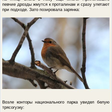
ПРОВЕРОЧНЫЙ ЛИСТ,
певчие дрозды жмутся к проталинам и сразу улетают
ПРИМЕНЯЕМЫЙ ПРИ
при подходе. Зато позировала зарянка:
ОСУЩЕСТВЛЕНИИ
ГОСУДАРСТВЕННОГО НАДЗОР
ОБЛАСТИ ОХРАНЫ И
ИСПОЛЬЗОВАНИЯ ООПТ
ФЕДЕРАЛЬНОГО ЗНАЧЕНИЯ
ПРОГРАММА ПРОФИЛАКТИКИ
РИСКОВ ПРИЧИНЕНИЯ ВРЕДА
ПЛАН ПРОВЕДЕНИЯ ПЛАНОВ
КОНТРОЛЬНЫХ (НАДЗОРНЫХ
МЕРОПРИЯТИЙ
ИСЧЕРПЫВАЮЩИЙ ПЕРЕЧЕН
СВЕДЕНИЙ, КОТОРЫЕ МОГУТ
ЗАПРАШИВАТЬСЯ КОНТРОЛ
(НАДЗОРНЫМ) ОРГАНОМ У
КОНТРОЛИРУЕМОГО ЛИЦА
Возле конторы национального парка увидел белую
трясогузку: