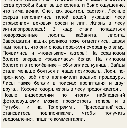
ПРОВЕРОЧНЫЙ ЛИСТ,
когда сугробы были выше колена, и было ощущение,
ПРИМЕНЯЕМЫЙ ПРИ
что зима вечна. Снег, как водится, растаял. Лесные
ОСУЩЕСТВЛЕНИИ
озерца наполнились талой водой, украшая леса
ГОСУДАРСТВЕННОГО НАДЗОР
ОБЛАСТИ ОХРАНЫ И
отражением вековых сосен и лип. Жизнь в лесу
ИСПОЛЬЗОВАНИЯ ООПТ
активизировалась! В кадр стали попадаться
ФЕДЕРАЛЬНОГО ЗНАЧЕНИЯ
новорожденные лосята, кабанята, лисята.
ПРОГРАММА ПРОФИЛАКТИКИ
Завсегдатаи наших роликов тоже отметились, давая
РИСКОВ ПРИЧИНЕНИЯ ВРЕДА
ПЛАН ПРОВЕДЕНИЯ ПЛАНОВ
нам понять, что они снова пережили очередную зиму.
КОНТРОЛЬНЫХ (НАДЗОРНЫХ
Появились и «новенькие» актеры! На сфагновом
МЕРОПРИЯТИЙ
болоте впервые «заявилась» белка. На липовом
ИСЧЕРПЫВАЮЩИЙ ПЕРЕЧЕН
болоте и в тополёвнике – объявились куницы. Зайцы
СВЕДЕНИЙ, КОТОРЫЕ МОГУТ
стали меньше бояться и чаще позировать. Лоси, по-
ЗАПРАШИВАТЬСЯ КОНТРОЛ
(НАДЗОРНЫМ) ОРГАНОМ У
прежнему, всё лето принимали водные процедуры.
КОНТРОЛИРУЕМОГО ЛИЦА
Лисы также бегали в поисках пропитания и друг
друга… Короче говоря, жизнь в лесу продолжается…
Новые видеоролики по итогам наблюдений
фотоловушками можно просмотреть теперь и в
Рутубе, и на Телеграмм… Присоединяйтесь,
становитесь подписчиками, чтобы получать
уведомления, пишите комментарии.