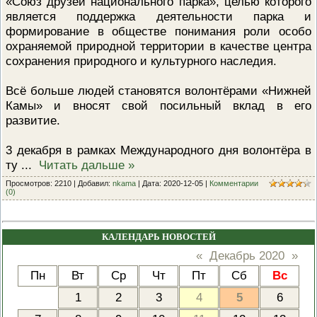
«Союз друзей национального парка», целью которого
ПРОВЕРОЧНЫЙ ЛИСТ,
является поддержка деятельности парка и
ПРИМЕНЯЕМЫЙ ПРИ
формирование в обществе понимания роли особо
ОСУЩЕСТВЛЕНИИ
ГОСУДАРСТВЕННОГО НАДЗОР
охраняемой природной территории в качестве центра
ОБЛАСТИ ОХРАНЫ И
сохранения природного и культурного наследия.
ИСПОЛЬЗОВАНИЯ ООПТ
ФЕДЕРАЛЬНОГО ЗНАЧЕНИЯ
Всё больше людей становятся волонтёрами «Нижней
ПРОГРАММА ПРОФИЛАКТИКИ
РИСКОВ ПРИЧИНЕНИЯ ВРЕДА
Камы» и вносят свой посильный вклад в его
ПЛАН ПРОВЕДЕНИЯ ПЛАНОВ
развитие.
КОНТРОЛЬНЫХ (НАДЗОРНЫХ
МЕРОПРИЯТИЙ
3 декабря в рамках Международного дня волонтёра в
ИСЧЕРПЫВАЮЩИЙ ПЕРЕЧЕН
ту
...
Читать дальше »
СВЕДЕНИЙ, КОТОРЫЕ МОГУТ
ЗАПРАШИВАТЬСЯ КОНТРОЛ
Просмотров: 2210 | Добавил:
nkama
| Дата:
2020-12-05
|
Комментарии
(НАДЗОРНЫМ) ОРГАНОМ У
(0)
КОНТРОЛИРУЕМОГО ЛИЦА
КАЛЕНДАРЬ НОВОСТЕЙ
«
Декабрь 2020
»
Пн
Вт
Ср
Чт
Пт
Сб
Вс
1
2
3
4
5
6