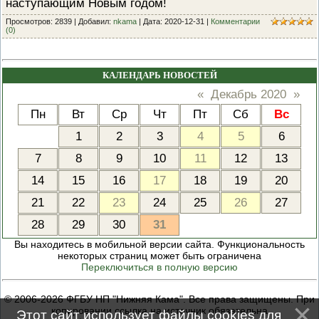
наступающим Новым годом!
ПРОВЕРОЧНЫЙ ЛИСТ,
ПРИМЕНЯЕМЫЙ ПРИ
Просмотров: 2839 | Добавил:
nkama
| Дата:
2020-12-31
|
Комментарии
(0)
ОСУЩЕСТВЛЕНИИ
ГОСУДАРСТВЕННОГО НАДЗОР
ОБЛАСТИ ОХРАНЫ И
ИСПОЛЬЗОВАНИЯ ООПТ
ФЕДЕРАЛЬНОГО ЗНАЧЕНИЯ
КАЛЕНДАРЬ НОВОСТЕЙ
«
Декабрь 2020
»
ПРОГРАММА ПРОФИЛАКТИКИ
РИСКОВ ПРИЧИНЕНИЯ ВРЕДА
Пн
Вт
Ср
Чт
Пт
Сб
Вс
ПЛАН ПРОВЕДЕНИЯ ПЛАНОВ
КОНТРОЛЬНЫХ (НАДЗОРНЫХ
1
2
3
4
5
6
МЕРОПРИЯТИЙ
ИСЧЕРПЫВАЮЩИЙ ПЕРЕЧЕН
7
8
9
10
11
12
13
СВЕДЕНИЙ, КОТОРЫЕ МОГУТ
ЗАПРАШИВАТЬСЯ КОНТРОЛ
14
15
16
17
18
19
20
(НАДЗОРНЫМ) ОРГАНОМ У
КОНТРОЛИРУЕМОГО ЛИЦА
21
22
23
24
25
26
27
28
29
30
31
Вы находитесь в мобильной версии сайта. Функциональность
некоторых страниц может быть ограничена
Переключиться в полную версию
© 2006-2026 ФГБУ НП "Нижняя Кама". Все права защищены. При
копировании ссылка на источник обязательна
Этот сайт использует файлы cookies для