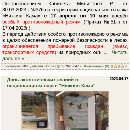
Постановлением Кабинета Министров РТ от
ПРОВЕРОЧНЫЙ ЛИСТ,
ПРИМЕНЯЕМЫЙ ПРИ
30.03.2023 г.№376 на территории национального парка
ОСУЩЕСТВЛЕНИИ
«Нижняя Кама»
с 17 апреля по 10 мая
введён
ГОСУДАРСТВЕННОГО НАДЗОР
особый противопожарный режим
(Приказ №51-п от
ОБЛАСТИ ОХРАНЫ И
ИСПОЛЬЗОВАНИЯ ООПТ
17.04.2023г.).
ФЕДЕРАЛЬНОГО ЗНАЧЕНИЯ
В период действия особого противопожарного режима
ПРОГРАММА ПРОФИЛАКТИКИ
в целях обеспечения пожарной безопасности в лесах
РИСКОВ ПРИЧИНЕНИЯ ВРЕДА
ограничивается пребывание граждан (въезд
ПЛАН ПРОВЕДЕНИЯ ПЛАНОВ
КОНТРОЛЬНЫХ (НАДЗОРНЫХ
транспортных средств)
на природных объ
...
Читать
МЕРОПРИЯТИЙ
дальше »
ИСЧЕРПЫВАЮЩИЙ ПЕРЕЧЕН
Просмотров: 688 | Добавил:
nkama
| Дата:
2023-04-17
|
Комментарии (0)
СВЕДЕНИЙ, КОТОРЫЕ МОГУТ
ЗАПРАШИВАТЬСЯ КОНТРОЛ
(НАДЗОРНЫМ) ОРГАНОМ У
День экологических знаний в
2023-04-17
КОНТРОЛИРУЕМОГО ЛИЦА
национальном парке "Нижняя Кама"