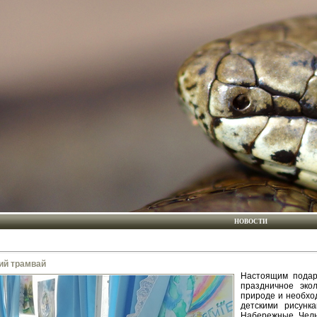
НОВОСТИ
ий трамвай
Настоящим подар
праздничное эко
природе и необхо
детскими рисунк
Набережные Челн