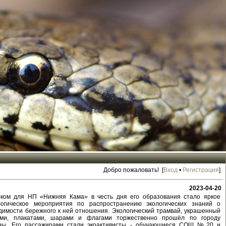
Добро пожаловать! [
Вход
•
Регистрация
]
2023-04-20
ком для НП «Нижняя Кама» в честь дня его образования стало яркое
логическое мероприятия по распространению экологических знаний о
димости бережного к ней отношения. Экологический трамвай, украшенный
ами, плакатами, шарами и флагами торжественно прошёл по городу
ы. Его пассажирами стали экоактивисты - обучающиеся СОШ №20 и