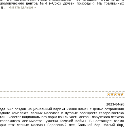
о-биологического центра №4 («Союз друзей природы»). На трамвайных
а д
...
Читать дальше »
2023-04-20
ода
был создан национальный парк «Нижняя Кама» с целью сохранения
одного комплекса лесных массивов и луговых сообществ северо-востока
тан. В состав национального парка вошли часть лесов Елабужского лесхоза
сопаркового лесничества, участки Камской поймы. В настоящее время
арка это: лесные массивы Боровецкий лес, Большой бор, Малый бор,