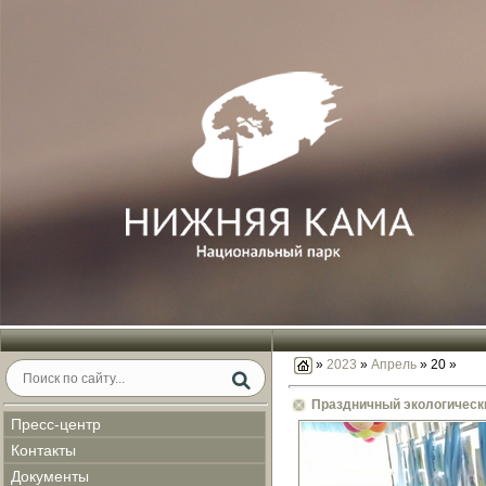
»
2023
»
Апрель
»
20
»
Праздничный экологическ
Пресс-центр
Контакты
Документы