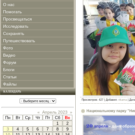
О нас
Помогать
Просвещаться
Исследовать
Сохранять
Путешествовать
Фото
Видео
Форум
Блоги
Статьи
Файлы
КАЛЕНДАРЬ
Просмотров: 427 | Добавил:
nkama
| Дат
Национальному парку "Ниж
«
Апрель 2023
»
Пн
Вт
Ср
Чт
Пт
Сб
Вс
1
2
3
4
5
6
7
8
9
10
11
12
13
14
15
16