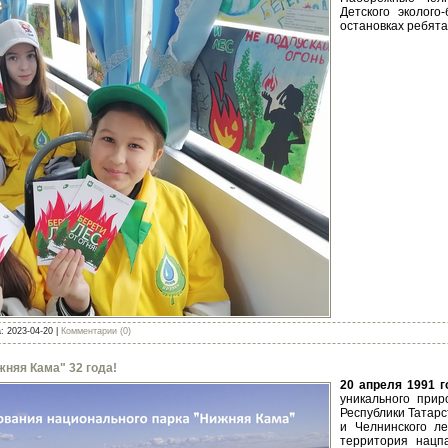
Детского эколог
остановках ребят
а:
2023-04-20
|
Комментарии (0)
няя Кама" 32 года!
20 апреля 1991 г
уникального прир
Республики Татарс
и Челнинского ле
территория нацп