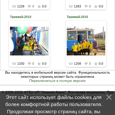
1228
0
0.0
1283
0
0.0
Трамвай-2010
Трамвай-2010
2010-04-26
2010-04-26
naturalist
naturalist
1330
0
0.0
1208
0
0.0
Вы находитесь в мобильной версии сайта. Функциональность
некоторых страниц может быть ограничена
Переключиться в полную версию
© 2006-2026 ФГБУ НП "Нижняя Кама". Все права защищены. При
копировании ссылка на источник обязательна
Этот сайт использует файлы cookies для
Написать письмо администратору
более комфортной работы пользователя.
Продолжая просмотр страниц сайта, вы