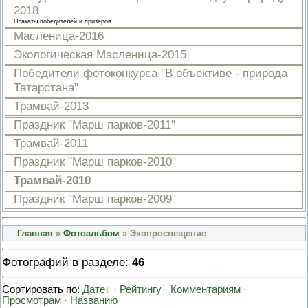
2018
ПРОВЕРОЧНЫЙ ЛИСТ,
ПРИМЕНЯЕМЫЙ ПРИ
Плакаты победителей и призёров
ОСУЩЕСТВЛЕНИИ
Масленица-2016
ГОСУДАРСТВЕННОГО НАДЗОР
ОБЛАСТИ ОХРАНЫ И
Экологическая Масленица-2015
ИСПОЛЬЗОВАНИЯ ООПТ
Победители фотоконкурса "В объективе - природа
ФЕДЕРАЛЬНОГО ЗНАЧЕНИЯ
Татарстана"
ПРОГРАММА ПРОФИЛАКТИКИ
РИСКОВ ПРИЧИНЕНИЯ ВРЕДА
Трамвай-2013
ПЛАН ПРОВЕДЕНИЯ ПЛАНОВ
КОНТРОЛЬНЫХ (НАДЗОРНЫХ
Праздник "Марш парков-2011"
МЕРОПРИЯТИЙ
Трамвай-2011
ИСЧЕРПЫВАЮЩИЙ ПЕРЕЧЕН
СВЕДЕНИЙ, КОТОРЫЕ МОГУТ
Праздник "Марш парков-2010"
ЗАПРАШИВАТЬСЯ КОНТРОЛ
Трамвай-2010
(НАДЗОРНЫМ) ОРГАНОМ У
КОНТРОЛИРУЕМОГО ЛИЦА
Праздник "Марш парков-2009"
Главная
»
Фотоальбом
» Экопросвещение
Фотографий в разделе
:
46
Сортировать по:
Дате
·
Рейтингу
·
Комментариям
·
Просмотрам
·
Названию