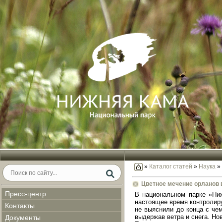
»
Каталог статей
»
Наука
»
Цветное мечение орланов 
Пресс-центр
В национальном парке «Ниж
настоящее время контролиру
Контакты
не выяснили до конца с чем
выдержав ветра и снега. Но
Документы