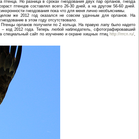
а птенца. Но разница в сроках гнездования двух пар орланов, гнезда
зраст птенцов составлял всего 26-30 дней, а на другом 56-60 дней.
асинхронности гнездования пока что для меня лично необъяснимы.
 целом же 2012 год оказался не совсем удачным для орланов. На
 гнездование в этом году отсутствовало.
 Птенцы орланов получили по 2 кольца. На правую лапу было надето
та – код 2012 года. Теперь любой наблюдатель, сфотографировавший
а специальный сайт по изучению и охране хищных птиц
http://rrrcn.ru/
,