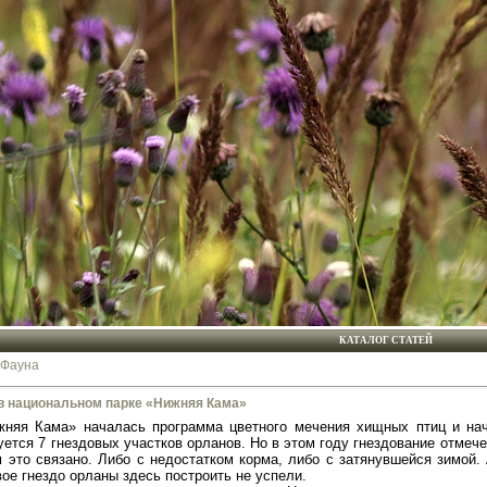
КАТАЛОГ СТАТЕЙ
Фауна
в национальном парке «Нижняя Кама»
няя Кама» началась программа цветного мечения хищных птиц и нач
ется 7 гнездовых участков орланов. Но в этом году гнездование отмече
 это связано. Либо с недостатком корма, либо с затянувшейся зимой.
вое гнездо орланы здесь построить не успели.