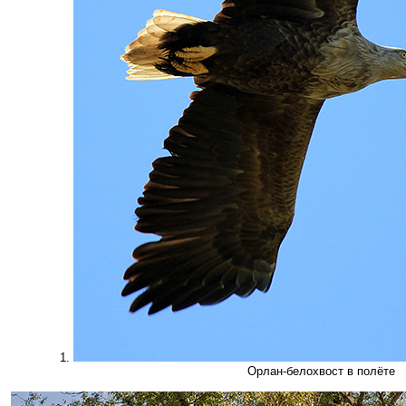
1.
Орлан-белохвост в полёте