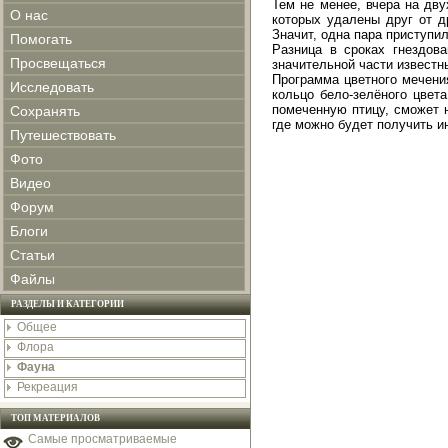
Тем не менее, вчера на дву
О нас
которых удалены друг от др
Значит, одна пара приступи
Помогать
Разница в сроках гнездов
Просвещаться
значительной части известны
Программа цветного мечени
Исследовать
кольцо бело-зелёного цвет
помеченную птицу, сможет 
Сохранять
где можно будет получить и
Путешествовать
Фото
Видео
Форум
Блоги
Статьи
Файлы
РАЗДЕЛЫ И КАТЕГОРИИ
Общее
Флора
Фауна
Рекреация
ТОП МАТЕРИАЛОВ
Самые просматриваемые