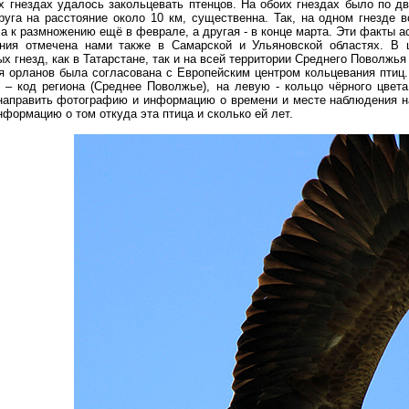
х гнездах удалось закольцевать птенцов. На обоих гнездах было по дв
уга на расстояние около 10 км, существенна. Так, на одном гнезде во
ла к размножению ещё в феврале, а другая - в конце марта. Эти факты 
ания отмечена нами также в Самарской и Ульяновской областях. В
х гнезд, как в Татарстане, так и на всей территории Среднего Поволжья
я орланов была согласована с Европейским центром кольцевания птиц.
а – код региона (Среднее Поволжье), на левую - кольцо чёрного цве
направить фотографию и информацию о времени и месте наблюдения н
нформацию о том откуда эта птица и сколько ей лет.