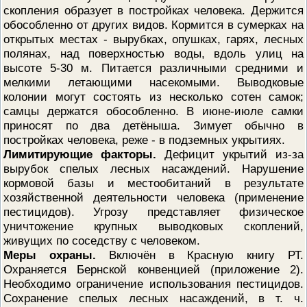
скопления образует в постройках человека. Держится
обособленно от других видов. Кормится в сумерках на
открытых местах - вырубках, опушках, гарях, лесных
полянах, над поверхностью воды, вдоль улиц на
высоте 5-30 м. Питается различными средними и
мелкими летающими насекомыми. Выводковые
колонии могут состоять из несколько сотен самок;
самцы держатся обособленно. В июне-июле самки
приносят по два детёныша. Зимует обычно в
постройках человека, реже - в подземных укрытиях.
Лимитирующие факторы.
Дефицит укрытий из-за
вырубок спелых лесных насаждений. Нарушение
кормовой базы и местообитаний в результате
хозяйственной деятельности человека (применение
пестицидов). Угрозу представляет физическое
уничтожение крупных выводковых скоплений,
живущих по соседству с человеком.
Меры охраны.
Включён в Красную книгу РТ.
Охраняется Бернской конвенцией (приложение 2).
Необходимо ограничение использования пестицидов.
Сохранение спелых лесных насаждений, в т. ч.