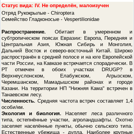
ПРОВЕРОЧНЫЙ ЛИСТ,
Статус вида: IV. Не определён, малоизучен
ПРИМЕНЯЕМЫЙ ПРИ
Отряд Рукокрылые - Chiroptera
ОСУЩЕСТВЛЕНИИ
ГОСУДАРСТВЕННОГО НАДЗОР
Семейство Гладконосые - Vespertilionidae
ОБЛАСТИ ОХРАНЫ И
ИСПОЛЬЗОВАНИЯ ООПТ
Распространение.
Обитает в умеренном и
ФЕДЕРАЛЬНОГО ЗНАЧЕНИЯ
субтропическом поясах Евразии: Европа, Передняя и
ПРОГРАММА ПРОФИЛАКТИКИ
Центральная Азия, Южная Сибирь и Монголия,
РИСКОВ ПРИЧИНЕНИЯ ВРЕДА
ПЛАН ПРОВЕДЕНИЯ ПЛАНОВ
Дальний Восток и северо-восточный Китай. Широко
КОНТРОЛЬНЫХ (НАДЗОРНЫХ
распространён в средней полосе и на юге Европейской
МЕРОПРИЯТИЙ
части России, на Кавказе встречается спорадически. В
ИСЧЕРПЫВАЮЩИЙ ПЕРЕЧЕН
РТ отмечен в обоих участках DRUGP? в
СВЕДЕНИЙ, КОТОРЫЕ МОГУТ
ЗАПРАШИВАТЬСЯ КОНТРОЛ
Верхнеуслонском, Елабужском, Агрызском,
(НАДЗОРНЫМ) ОРГАНОМ У
Черемшанском, Мамадышском районах и городе
КОНТРОЛИРУЕМОГО ЛИЦА
Казани. На территории НП "Нижняя Кама" встречен в
Танаевском лесу.
Численность.
Средняя частота встреч составляет 1,4
особи/км.
Экология и биология.
Населяет леса различного
типа, остепнённые участки, агроландшафты. Охотно
заселяет населённые пункты, обычно сельского типа.
Естественные убежища - дупла. Наиболее крупные