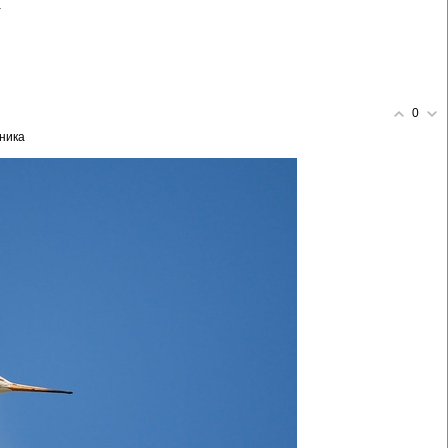
а
0
ника