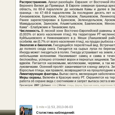
Распространение.
Ареал разобщён. Евразия: от Восточной Ис
Верхнего Вилюя до Приморья. В Европе северная граница аре
область, по 60-й параллели до низовьев Камы и далее в З
граница - по 47-48-й параллелям. За последние десять лет н
Азнакаевском, Буинском, Апастовском, Лаишевском, Лениного
Ранее зарегистрирован в Буинском, Зеленодольском, Арско
Мамадышском, Заинском, Альметьевском, Бавлинском, Менз
Кама" - Елабужские и Танаевские луга.
Численность.
В лесной зоне Восточно-Европейской равнины в
(0,003% от всего населения птиц). На территории РТ численн
Куйбышевского и Нижнекамского в р. Меши (Лаишевский район
особи/кв. км (0,7% от всего населения птиц), на прудах рыбхоза «
Экология и биология.
Гнездящийся перелётный вид. Встречаетс
до полного схода снега. Гнездится на сырых лугах по берега
Иногда может гнездиться в полях. Гнезда устраивает на земле, 
небольшими колониями. Насиживают самец и самка в течен
беспокойны, успешно отгоняют ворон и пернатых хищников. Так
вдвоём. Питается насекомыми, моллюсками, червями, а так ж
луковичками. Осенний пролёт заканчивается к концу августа. З
Взрослые птицы, как правило, возвращаются на прошлогодние 
Лимитирующие факторы.
Выпас скота, мелиорация заболоченн
Меры охраны.
Включён в Красную книгу РТ. Охраняется на т
работа об охране вида с охотниками и запрет выпаса скота в ме
Просмотров
:
2807
|
Добавил
:
mite
|
Метки
:
птицы
,
фауна
,
Красная книга
,
веретенник 
1
• 11:53, 2013-06-03
mite
Статистика наблюдений: