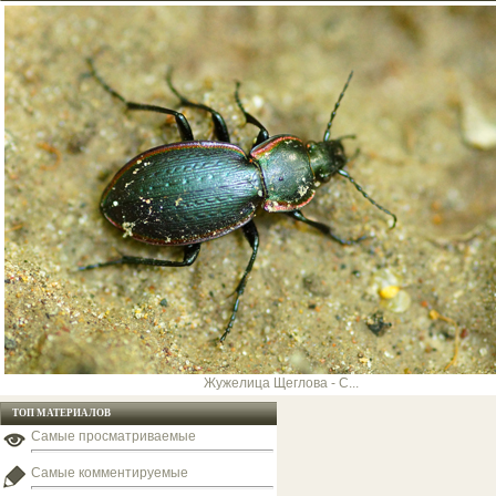
Жужелица Щеглова - C...
ТОП МАТЕРИАЛОВ
Самые просматриваемые
Самые комментируемые