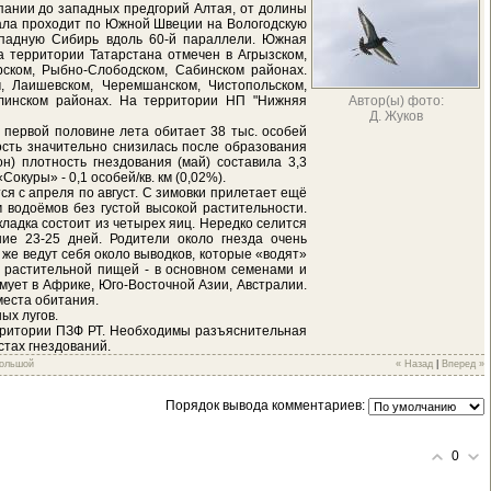
пании до западных предгорий Алтая, от долины
ала проходит по Южной Швеции на Вологодскую
ападную Сибирь вдоль 60-й параллели. Южная
а территории Татарстана отмечен в Агрызском,
рском, Рыбно-Слободском, Сабинском районах.
м, Лаишевском, Черемшанском, Чистопольском,
елинском районах. На территории НП "Нижняя
Автор(ы) фото:
Д. Жуков
 первой половине лета обитает 38 тыс. особей
ость значительно снизилась после образования
) плотность гнездования (май) составила 3,3
Сокуры» - 0,1 особей/кв. км (0,02%).
я с апреля по август. С зимовки прилетает ещё
м водоёмов без густой высокой растительности.
кладка состоит из четырех яиц. Нередко селится
ие 23-25 дней. Родители около гнезда очень
 же ведут себя около выводков, которые «водят»
е растительной пищей - в основном семенами и
имует в Африке, Юго-Восточной Азии, Австралии.
места обитания.
ых лугов.
ерритории ПЗФ РТ. Необходимы разъяснительная
стах гнездований.
большой
« Назад
|
Вперед »
Порядок вывода комментариев:
0