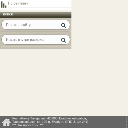
По рейтингу
ПОИСК
Республика Татарстан, 423603, Елабужский район,
Танаевский лес, кв. 109 (г. Елабуга, ОПС-3, а/я 241)
*** Как проехать? ***