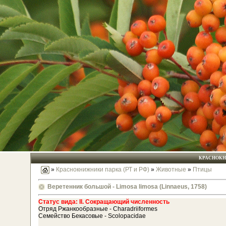
КРАСНОКНИ
»
Краснокнижники парка (РТ и РФ)
»
Животные
»
Птицы
Веретенник большой - Limosa limosa (Linnaeus, 1758)
Статус вида: II. Сокращающий численность
Отряд Ржанкообразные - Charadriiformes
Семейство Бекасовые - Scolopacidae