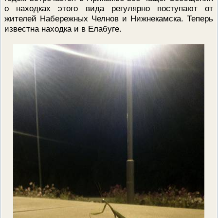
ПРОВЕРОЧНЫЙ ЛИСТ,
о находках этого вида регулярно поступают от
ПРИМЕНЯЕМЫЙ ПРИ
жителей Набережных Челнов и Нижнекамска. Теперь
ОСУЩЕСТВЛЕНИИ
известна находка и в Елабуге.
ГОСУДАРСТВЕННОГО НАДЗОР
ОБЛАСТИ ОХРАНЫ И
ИСПОЛЬЗОВАНИЯ ООПТ
ФЕДЕРАЛЬНОГО ЗНАЧЕНИЯ
ПРОГРАММА ПРОФИЛАКТИКИ
РИСКОВ ПРИЧИНЕНИЯ ВРЕДА
ПЛАН ПРОВЕДЕНИЯ ПЛАНОВ
КОНТРОЛЬНЫХ (НАДЗОРНЫХ
МЕРОПРИЯТИЙ
ИСЧЕРПЫВАЮЩИЙ ПЕРЕЧЕН
СВЕДЕНИЙ, КОТОРЫЕ МОГУТ
ЗАПРАШИВАТЬСЯ КОНТРОЛ
(НАДЗОРНЫМ) ОРГАНОМ У
КОНТРОЛИРУЕМОГО ЛИЦА