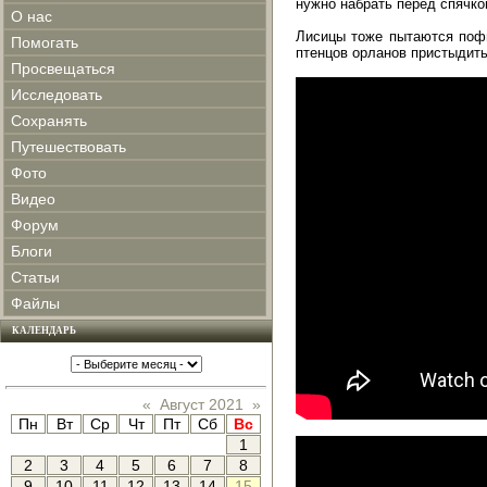
нужно набрать перед спячко
О нас
Лисицы тоже пытаются пофи
Помогать
птенцов орланов пристыдить 
Просвещаться
Исследовать
Сохранять
Путешествовать
Фото
Видео
Форум
Блоги
Статьи
Файлы
КАЛЕНДАРЬ
«
Август 2021
»
Пн
Вт
Ср
Чт
Пт
Сб
Вс
1
2
3
4
5
6
7
8
9
10
11
12
13
14
15