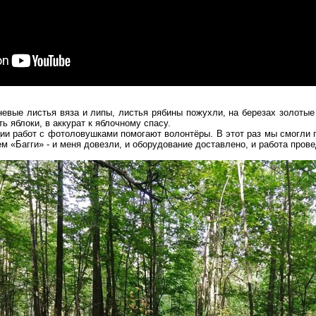
евые листья вяза и липы, листья рябины пожухли, на березах золотые п
ь яблоки, в аккурат к яблочному спасу.
ции работ с фотоловушками помогают волонтёры. В этот раз мы смогли
м «Багги» - и меня довезли, и оборудование доставлено, и работа прове