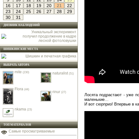
16
17
18
19
20
21
22
23
24
25
26
27
28
29
30
31
ДНЕВНИК НАБЛЮДЕНИЙ
Уникальный эксперимент
получил продолжение в кадре
лесной фотоловушки
ШИШКИНСКИЕ МЕСТА
Шишкин и печатная графика
ВЫБРАТЬ АВТОРА
mite
(230)
naturalist
(51)
Flora
(44)
rinur
(27)
Лосята подрастают - уже п
маленькие…
И вот сюрприз! Впервые в ка
nkama
(23)
ТОП МАТЕРИАЛОВ
Самые просматриваемые