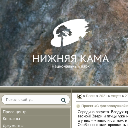
»
Блоги
»
2021
»
Август
»
2
Проект «С фотоловушкой п
Пресс-центр
Середина августа. Воздух п
весной! Звери и птицы уже н
Контакты
а у них – «тепло и сытно», и
Особенно стали проявлять 
Документы