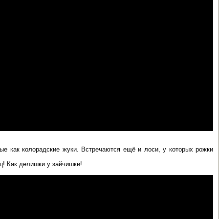
ые как колорадские жуки. Встречаются ещё и лоси, у которых рожки
яц! Как делишки у зайчишки!