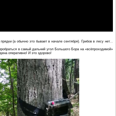
рядки (а обычно это бывает в начале сентября). Грибов в лесу нет...
 пробраться в самый дальний угол Большого Бора на «всёпроходимой»
дена оперативно! И это здорово!