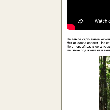
На земле скрученные коричн
Нет от слова совсем…Но ест
Не в первый раз в организа
машинке под ярким название