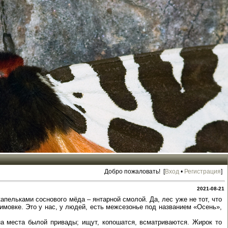
Добро пожаловать! [
Вход
•
Регистрация
]
2021-08-21
апельками соснового мёда – янтарной смолой. Да, лес уже не тот, что
 зимовке. Это у нас, у людей, есть межсезонье под названием «Осень»,
на места былой привады; ищут, копошатся, всматриваются. Жирок то