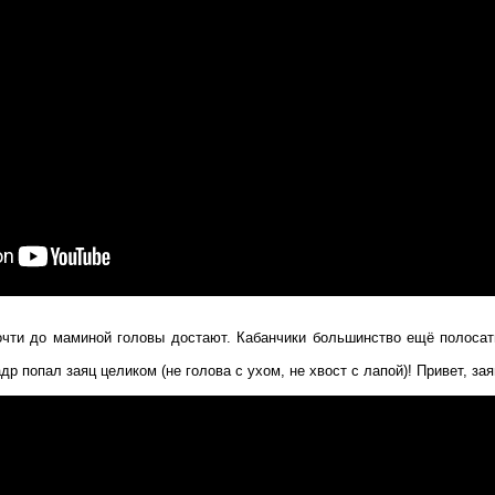
очти до маминой головы достают. Кабанчики большинство ещё полосат
др попал заяц целиком (не голова с ухом, не хвост с лапой)! Привет, за