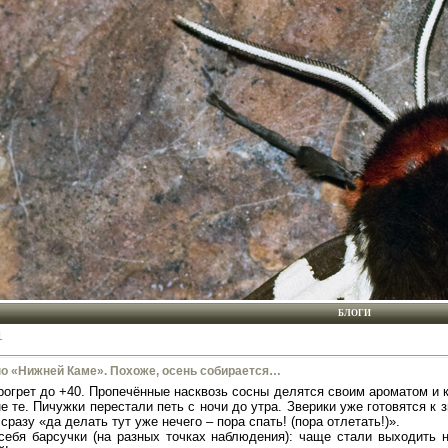
БЛОГИ
1
о «Нижней Каме». Похоже, осень собирается…
рогрет до +40. Пропечённые насквозь сосны делятся своим ароматом и к
е те. Пичужки перестали петь с ночи до утра. Зверики уже готовятся к
 сразу «да делать тут уже нечего – пора спать! (пора отлетать!)».
себя барсучки (на разных точках наблюдения): чаще стали выходить 