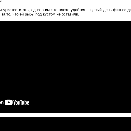
й!
гуристее стать, однако им это плохо удаётся – целый день фитнес-дв
за то, что ей рыбы под кустом не оставили.