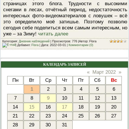
страницах этого блога. Трудности с высокими
снегами в лесах, отчётный период, недостаточность
интересных фото-видеоматериалов с ловушек – всё
это определило моё затишье. Поэтому позволю
сегодня себе поделиться всем самым интересным, но
уже – за Зиму!
читать далее
Категория:
Дневник наблюдений
| Просмотров: 776 |Автор: Flora
| Добавил:
Flora
| Дата:
2022-03-01
|
Комментарии (0)
КАЛЕНДАРЬ ЗАПИСЕЙ
«
Март 2022
»
Пн
Вт
Ср
Чт
Пт
Сб
Вс
1
2
3
4
5
6
7
8
9
10
11
12
13
14
15
16
17
18
19
20
21
22
23
24
25
26
27
28
29
30
31