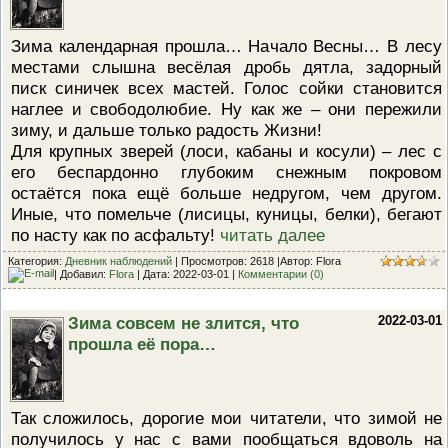
ПРОВЕРОЧНЫЙ ЛИСТ,
ПРИМЕНЯЕМЫЙ ПРИ
Зима календарная прошла… Начало Весны… В лесу
ОСУЩЕСТВЛЕНИИ
ГОСУДАРСТВЕННОГО НАДЗОР
местами слышна весёлая дробь дятла, задорный
ОБЛАСТИ ОХРАНЫ И
писк синичек всех мастей. Голос сойки становится
ИСПОЛЬЗОВАНИЯ ООПТ
ФЕДЕРАЛЬНОГО ЗНАЧЕНИЯ
наглее и свободолюбие. Ну как же – они пережили
зиму, и дальше только радость Жизни!
ПРОГРАММА ПРОФИЛАКТИКИ
РИСКОВ ПРИЧИНЕНИЯ ВРЕДА
Для крупных зверей (лоси, кабаны и косули) – лес с
ПЛАН ПРОВЕДЕНИЯ ПЛАНОВ
его беспардонно глубоким снежным покровом
КОНТРОЛЬНЫХ (НАДЗОРНЫХ
МЕРОПРИЯТИЙ
остаётся пока ещё больше недругом, чем другом.
Иные, что помельче (лисицы, куницы, белки), бегают
ИСЧЕРПЫВАЮЩИЙ ПЕРЕЧЕН
СВЕДЕНИЙ, КОТОРЫЕ МОГУТ
по насту как по асфальту!
читать далее
ЗАПРАШИВАТЬСЯ КОНТРОЛ
(НАДЗОРНЫМ) ОРГАНОМ У
Категория:
Дневник наблюдений
| Просмотров: 2618 |Автор: Flora
| Добавил:
Flora
| Дата:
2022-03-01
|
Комментарии (0)
КОНТРОЛИРУЕМОГО ЛИЦА
Зима совсем не злится, что
2022-03-01
прошла её пора…
Так сложилось, дорогие мои читатели, что зимой не
получилось у нас с вами пообщаться вдоволь на