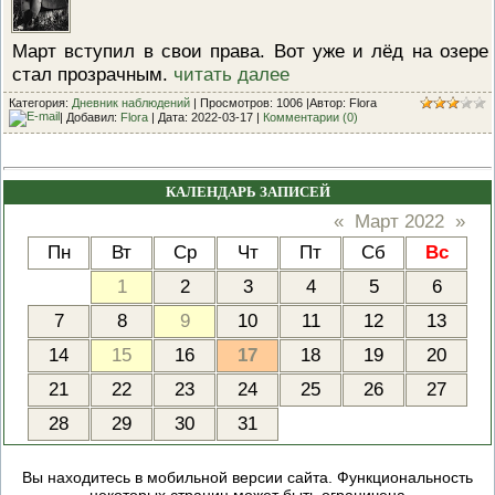
ПРОВЕРОЧНЫЙ ЛИСТ,
ПРИМЕНЯЕМЫЙ ПРИ
Март вступил в свои права. Вот уже и лёд на озере
ОСУЩЕСТВЛЕНИИ
ГОСУДАРСТВЕННОГО НАДЗОР
стал прозрачным.
читать далее
ОБЛАСТИ ОХРАНЫ И
ИСПОЛЬЗОВАНИЯ ООПТ
Категория:
Дневник наблюдений
| Просмотров: 1006 |Автор: Flora
ФЕДЕРАЛЬНОГО ЗНАЧЕНИЯ
| Добавил:
Flora
| Дата:
2022-03-17
|
Комментарии (0)
ПРОГРАММА ПРОФИЛАКТИКИ
РИСКОВ ПРИЧИНЕНИЯ ВРЕДА
ПЛАН ПРОВЕДЕНИЯ ПЛАНОВ
КАЛЕНДАРЬ ЗАПИСЕЙ
КОНТРОЛЬНЫХ (НАДЗОРНЫХ
МЕРОПРИЯТИЙ
«
Март 2022
»
ИСЧЕРПЫВАЮЩИЙ ПЕРЕЧЕН
Пн
Вт
Ср
Чт
Пт
Сб
Вс
СВЕДЕНИЙ, КОТОРЫЕ МОГУТ
ЗАПРАШИВАТЬСЯ КОНТРОЛ
1
2
3
4
5
6
(НАДЗОРНЫМ) ОРГАНОМ У
КОНТРОЛИРУЕМОГО ЛИЦА
7
8
9
10
11
12
13
14
15
16
17
18
19
20
21
22
23
24
25
26
27
28
29
30
31
Вы находитесь в мобильной версии сайта. Функциональность
некоторых страниц может быть ограничена