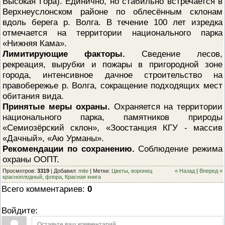
Высокая Гора). Единично, но стабильно встречается в
Верхнеуслонском районе по облесённым склонам
вдоль берега р. Волга. В течение 100 лет изредка
отмечается на территории национального парка
«Нижняя Кама».
Лимитирующие факторы.
Сведение лесов,
рекреация, вырубки и пожары в пригородной зоне
города, интенсивное дачное строительство на
правобережье р. Волга, сокращение подходящих мест
обитания вида.
Принятые меры охраны.
Охраняется на территории
национального парка, памятников природы
«Семиозёрский склон», «Зоостанция КГУ - массив
«Дачный», «Аю Урманы».
Рекомендации по сохранению.
Соблюдение режима
охраны ООПТ.
Просмотров
:
3319
|
Добавил
:
mite
|
Метки
:
Цветы
,
воронец
« Назад
|
Вперед »
красноплодный
,
флора
,
Красная книга
Всего комментариев
:
0
Войдите: