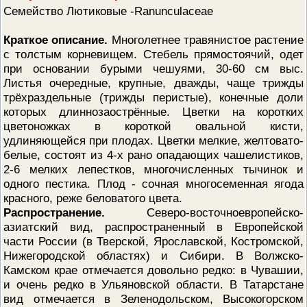
Семейство Лютиковые -Ranunculaceae
ПРОВЕРОЧНЫЙ ЛИСТ,
ПРИМЕНЯЕМЫЙ ПРИ
ОСУЩЕСТВЛЕНИИ
Краткое описание.
Многолетнее травянистое растение
ГОСУДАРСТВЕННОГО НАДЗОР
ОБЛАСТИ ОХРАНЫ И
с толстым корневищем. Стебель прямостоячий, одет
ИСПОЛЬЗОВАНИЯ ООПТ
при основании бурыми чешуями, 30-60 см выс.
ФЕДЕРАЛЬНОГО ЗНАЧЕНИЯ
Листья очередные, крупные, дважды, чаще трижды
ПРОГРАММА ПРОФИЛАКТИКИ
трёхраздельные (трижды перистые), конечные доли
РИСКОВ ПРИЧИНЕНИЯ ВРЕДА
которых длиннозаострённые. Цветки на коротких
ПЛАН ПРОВЕДЕНИЯ ПЛАНОВ
КОНТРОЛЬНЫХ (НАДЗОРНЫХ
цветоножках в короткой овальной кисти,
МЕРОПРИЯТИЙ
удлиняющейся при плодах. Цветки мелкие, желтовато-
ИСЧЕРПЫВАЮЩИЙ ПЕРЕЧЕН
белые, состоят из 4-х рано опадающих чашелистиков,
СВЕДЕНИЙ, КОТОРЫЕ МОГУТ
2-6 мелких лепестков, многочисленных тычинок и
ЗАПРАШИВАТЬСЯ КОНТРОЛ
(НАДЗОРНЫМ) ОРГАНОМ У
одного пестика. Плод - сочная многосеменная ягода
КОНТРОЛИРУЕМОГО ЛИЦА
красного, реже беловатого цвета.
Распространение.
Северо-восточноевропейско-
азиатский вид, распространенный в Европейской
части России (в Тверской, Ярославской, Костромской,
Нижегородской областях) и Сибири. В Волжско-
Камском крае отмечается довольно редко: в Чувашии,
и очень редко в Ульяновской области. В Татарстане
вид отмечается в Зеленодольском, Высокогорском