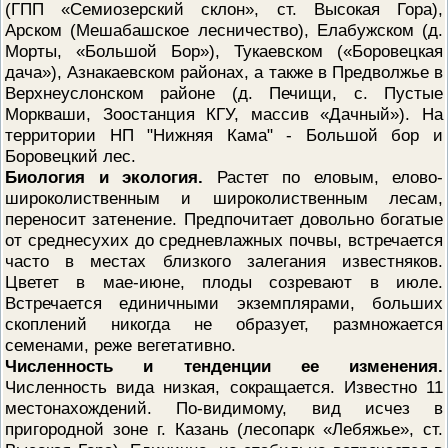
(ГПП «Семиозерский склон», ст. Высокая Гора),
Арском (Мешабашское лесничество), Елабужском (д.
Морты, «Большой Бор»), Тукаевском («Боровецкая
дача»), Азнакаевском районах, а также в Предволжье в
Верхнеуслонском районе (д. Печищи, с. Пустые
Моркваши, Зоостанция КГУ, массив «Дачный»). На
территории НП "Нижняя Кама" - Большой бор и
Боровецкий лес.
Биология и экология.
Растет по еловым, елово-
широколиственным и широколиственным лесам,
переносит затенение. Предпочитает довольно богатые
от среднесухих до средневлажных почвы, встречается
часто в местах близкого залегания известняков.
Цветет в мае-июне, плоды созревают в июле.
Встречается единичными экземплярами, больших
скоплений никогда не образует, размножается
семенами, реже вегетативно.
Численность и тенденции ее изменения.
Численность вида низкая, сокращается. Известно 11
местонахождений. По-видимому, вид исчез в
пригородной зоне г. Казань (лесопарк «Лебяжье», ст.