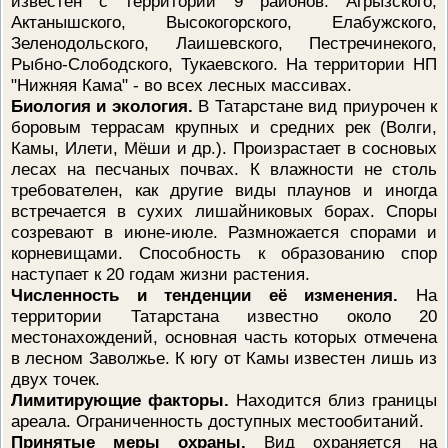
известен с территории 9 районов: Агрызского,
Актанышского, Высокогорского, Елабужского,
Зеленодольского, Лаишевского, Пестречинекого,
Рыбно-Слободского, Тукаевского. На территории НП
"Нижняя Кама" - во всех лесных массивах.
Биология и экология.
В Татарстане вид приурочен к
боровым террасам крупных и средних рек (Волги,
Камы, Илети, Мёши и др.). Произрастает в сосновых
лесах на песчаных почвах. К влажности не столь
требователен, как другие виды плаунов и иногда
встречается в сухих лишайниковых борах. Споры
созревают в июне-июле. Размножается спорами и
корневищами. Способность к образованию спор
наступает к 20 годам жизни растения.
Численность и тенденции её изменения.
На
территории Татарстана известно около 20
местонахождений, основная часть которых отмечена
в лесном Заволжье. К югу от Камы известен лишь из
двух точек.
Лимитирующие факторы.
Находится близ границы
ареала. Ограниченность доступных местообитаний.
Принятые меры охраны.
Вид охраняется на