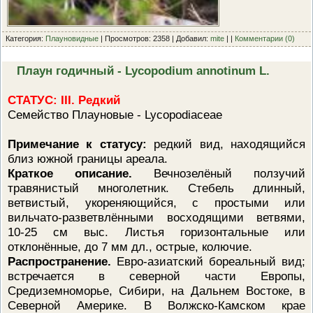
Категория:
Плауновидные
| Просмотров: 2358 | Добавил:
mite
| |
Комментарии (0)
Плаун годичный - Lycopodium annotinum L.
СТАТУС: III. Редкий
Семейство Плауновые - Lycopodiaceae
Примечание к статусу:
редкий вид, находящийся
близ южной границы ареала.
Краткое описание.
Вечнозелёный ползучий
травянистый многолетник. Стебель длинный,
ветвистый, укореняющийся, с простыми или
вильчато-разветвлёнными восходящими ветвями,
10-25 см выс. Листья горизонтальные или
отклонённые, до 7 мм дл., острые, колючие.
Распространение.
Евро-азиатский бореальный вид;
встречается в северной части Европы,
Средиземноморье, Сибири, на Дальнем Востоке, в
Северной Америке. В Волжско-Камском крае