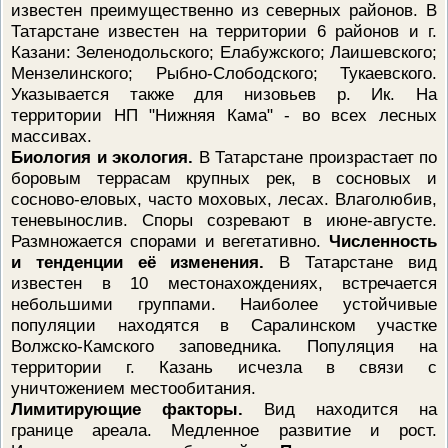
известен преимущественно из северных районов. В
Татарстане известен на территории 6 районов и г.
Казани: Зеленодольского; Елабужского; Лаишевского;
Мензелинского; Рыбно-Слободского; Тукаевского.
Указывается также для низовьев р. Ик. На
территории НП "Нижняя Кама" - во всех лесных
массивах.
Биология и экология.
В Татарстане произрастает по
боровым террасам крупных рек, в сосновых и
сосново-еловых, часто моховых, лесах. Влаголюбив,
теневынослив. Споры созревают в июне-августе.
Размножается спорами и вегетативно.
Численность
и тенденции её изменения.
В Татарстане вид
известен в 10 местонахождениях, встречается
небольшими группами. Наиболее устойчивые
популяции находятся в Саралинском участке
Волжско-Камского заповедника. Популяция на
территории г. Казань исчезла в связи с
уничтожением местообитания.
Лимитирующие факторы.
Вид находится на
границе ареала. Медленное развитие и рост.