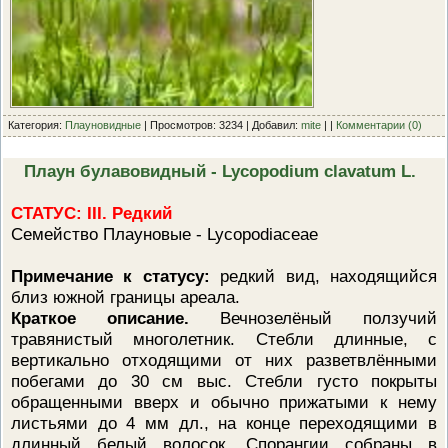
Категория:
Плауновидные
| Просмотров: 3234 | Добавил:
mite
| |
Комментарии (0)
Плаун булавовидный - Lycopodium clavatum L.
СТАТУС: III. Редкий
Семейство Плауновые - Lycopodiaceae
Примечание к статусу:
редкий вид, находящийся
близ южной границы ареала.
Краткое описание.
Вечнозелёный ползучий
травянистый многолетник. Стебли длинные, с
вертикально отходящими от них разветвлёнными
побегами до 30 см выс. Стебли густо покрыты
обращенными вверх и обычно прижатыми к нему
листьями до 4 мм дл., на конце переходящими в
длинный белый волосок. Спорангии собраны в