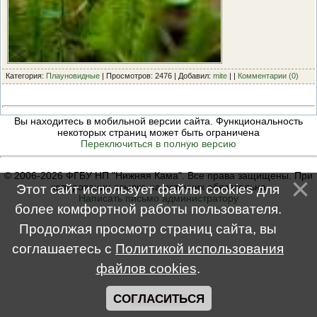
Категория:
Плауновидные
| Просмотров: 2476 | Добавил:
mite
| |
Комментарии (0)
Вы находитесь в мобильной версии сайта. Функциональность
некоторых страниц может быть ограничена
Переключиться в полную версию
© 2006-2026 ФГБУ НП "Нижняя Кама". Все права защищены. При
копировании ссылка на источник обязательна
Этот сайт использует файлы cookies для
Написать письмо администратору
более комфортной работы пользователя.
Продолжая просмотр страниц сайта, вы
соглашаетесь с
Политикой использования
файлов cookies
.
СОГЛАСИТЬСЯ