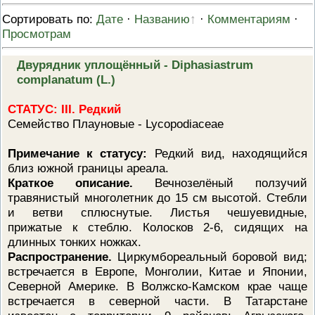
ПРОВЕРОЧНЫЙ ЛИСТ,
Сортировать по
:
Дате
·
Названию
·
Комментариям
·
ПРИМЕНЯЕМЫЙ ПРИ
ОСУЩЕСТВЛЕНИИ
Просмотрам
ГОСУДАРСТВЕННОГО НАДЗОР
ОБЛАСТИ ОХРАНЫ И
Двурядник уплощённый - Diphasiastrum
ИСПОЛЬЗОВАНИЯ ООПТ
ФЕДЕРАЛЬНОГО ЗНАЧЕНИЯ
complanatum (L.)
ПРОГРАММА ПРОФИЛАКТИКИ
РИСКОВ ПРИЧИНЕНИЯ ВРЕДА
СТАТУС: III. Редкий
ПЛАН ПРОВЕДЕНИЯ ПЛАНОВ
Семейство Плауновые - Lycopodiaceae
КОНТРОЛЬНЫХ (НАДЗОРНЫХ
МЕРОПРИЯТИЙ
Примечание к статусу:
Редкий вид, находящийся
ИСЧЕРПЫВАЮЩИЙ ПЕРЕЧЕН
СВЕДЕНИЙ, КОТОРЫЕ МОГУТ
близ южной границы ареала.
ЗАПРАШИВАТЬСЯ КОНТРОЛ
Краткое описание.
Вечнозелёный ползучий
(НАДЗОРНЫМ) ОРГАНОМ У
КОНТРОЛИРУЕМОГО ЛИЦА
травянистый многолетник до 15 см высотой. Стебли
и ветви сплюснутые. Листья чешуевидные,
прижатые к стеблю. Колосков 2-6, сидящих на
длинных тонких ножках.
Распространение.
Циркумбореальный боровой вид;
встречается в Европе, Монголии, Китае и Японии,
Северной Америке. В Волжско-Камском крае чаще
встречается в северной части. В Татарстане