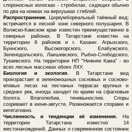
спороносных колосках - стробилах, сидящих обычно
по два на ножках на верхушках стеблей.
Распространение.
Циркумбореальный таёжный вид;
встречается в лесной зоне северного полушария. В
Волжско-Камском крае известен преимущественно в
северных районах. В Татарстане известен на
территории 8 районов и г. Казани: Агрызского,
Буинского, Высокогорского, Елабужского,
Зеленодольского, Лаишевского, Рыбно-Слободского,
Тукаевского. На территории НП "Нижняя Кама" - во
всех лесных массивах обоих ЛХУ.
Биология и экология.
В Татарстане вид
произрастает в зеленомошных сосновых и сосново-
еловых лесах на песчаных террасах крупных и
средних рек, иногда заходит по краям на сфагновые
болота. Влаголюбив, теневынослив. Споры
созревают в июне-августе. Размножается спорами и
вегетативно.
Численность и тенденции её изменения.
На
территории Татарстана известно 14
местонахождений. Данных о современном состоянии