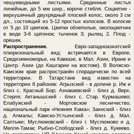
чешуевидными листьями. Срединные листья
линейные, до 5 мм шир., короче стебля. Соцветие -
верхушечный двухрядный плоский колос, около 3 см
дл., состоящий из 5-12 простых колосков. В колоске
от 5 до 10 цветков. Цветки обоеполые, околоцветник
в виде 3-6 щетинок; тычинок 3; рылец 2. Плод -
орешек.
Распространение.
Евро-западноазиатский
плюризональный вид; встречается в Европе,
Средиземноморье, на Кавказе, в Мал. Азии, Иране и
Центр. Азии (до Кашгарии на востоке). В Волжско-
Камском крае распространён спорадически по всей
территории. В Татарстане вид известен на
территории 8 районов: Агрызский - в долине р. Иж и
близ с. Красный Бор; Азнакаевский - близ д. Верх.
Стерля; Актанышский - близ с. Стар. Курмашево;
Елабужский - Мортовское лесничество,
национальный парк «Нижняя Кама»; Заинский - близ
д. Алмалы; Камско-Устьинский - близ д. Мал.
Салтыки; Муслюмовский - близ г. Муслюмово и д.
Мелля-Тамак; Рыбно-Слободский - близ д. Кукеево.