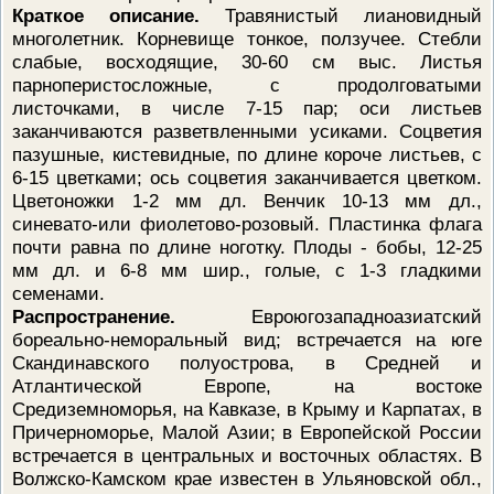
Краткое описание.
Травянистый лиановидный
многолетник. Корневище тонкое, ползучее. Стебли
слабые, восходящие, 30-60 см выс. Листья
парноперистосложные, с продолговатыми
листочками, в числе 7-15 пар; оси листьев
заканчиваются разветвленными усиками. Соцветия
пазушные, кистевидные, по длине короче листьев, с
6-15 цветками; ось соцветия заканчивается цветком.
Цветоножки 1-2 мм дл. Венчик 10-13 мм дл.,
синевато-или фиолетово-розовый. Пластинка флага
почти равна по длине ноготку. Плоды - бобы, 12-25
мм дл. и 6-8 мм шир., голые, с 1-3 гладкими
семенами.
Распространение.
Евроюгозападноазиатский
бореально-неморальный вид; встречается на юге
Скандинавского полуострова, в Средней и
Атлантической Европе, на востоке
Средиземноморья, на Кавказе, в Крыму и Карпатах, в
Причерноморье, Малой Азии; в Европейской России
встречается в центральных и восточных областях. В
Волжско-Камском крае известен в Ульяновской обл.,