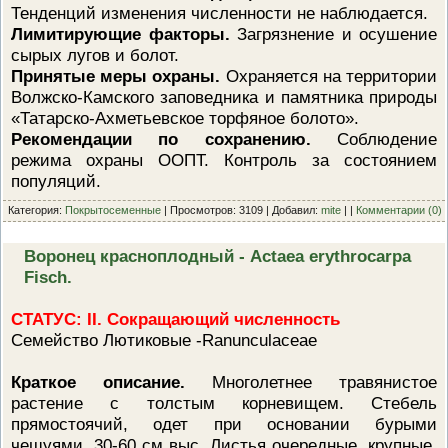
Тенденций изменения численности не наблюдается.
Лимитирующие факторы.
Загрязнение и осушение
сырых лугов и болот.
Принятые меры охраны.
Охраняется на территории
Волжско-Камского заповедника и памятника природы
«Татарско-Ахметьевское торфяное болото».
Рекомендации по сохранению.
Соблюдение
режима охраны ООПТ. Контроль за состоянием
популяций.
Категория:
Покрытосеменные
| Просмотров: 3109 | Добавил:
mite
| |
Комментарии (0)
Воронец красноплодный - Actaea erythrocarpa
Fisch.
СТАТУС: II. Сокращающий численность
Семейство Лютиковые -Ranunculaceae
Краткое описание.
Многолетнее травянистое
растение с толстым корневищем. Стебель
прямостоячий, одет при основании бурыми
чешуями, 30-60 см выс. Листья очередные, крупные,