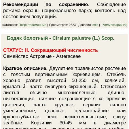
Рекомендации по сохранению.
Соблюдение
режима охраны национального парка; контроль над
состоянием популяций.
Категория:
Покрытосеменные
| Просмотров: 2623 | Добавил:
mite
| |
Комментарии (0)
Бодяк болотный - Cirsium palustre (L.) Scop.
СТАТУС: II. Сокращающий численность
Семейство Астровые - Asteraceae
Краткое описание
. Двулетнее травянистое растение
с толстым вертикальным корневищем. Стебель
хорошо развит, высотой 50-250 см, колючий,
крылатый, часто пурпурно окрашенный. Стеблевые
листья обычно многочисленные, длинно-
нисбегающие, нижние сохраняющиеся ко времени
цветения, часто крупные, верхние сильно
уменьшенные, цельные, цельнокрайние или
крупнозубчатые, реже перистолопастные, снизу
зелёные. Корзинки 30-45 мм в диаметре
немногочисленные, скученные на верхушке стебля.