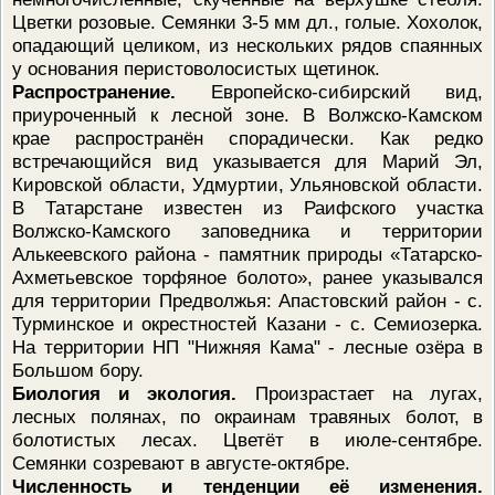
Цветки розовые. Семянки 3-5 мм дл., голые. Хохолок,
опадающий целиком, из нескольких рядов спаянных
у основания перистоволосистых щетинок.
Распространение.
Европейско-сибирский вид,
приуроченный к лесной зоне. В Волжско-Камском
крае распространён спорадически. Как редко
встречающийся вид указывается для Марий Эл,
Кировской области, Удмуртии, Ульяновской области.
В Татарстане известен из Раифского участка
Волжско-Камского заповедника и территории
Алькеевского района - памятник природы «Татарско-
Ахметьевское торфяное болото», ранее указывался
для территории Предволжья: Апастовский район - с.
Турминское и окрестностей Казани - с. Семиозерка.
На территории НП "Нижняя Кама" - лесные озёра в
Большом бору.
Биология и экология.
Произрастает на лугах,
лесных полянах, по окраинам травяных болот, в
болотистых лесах. Цветёт в июле-сентябре.
Семянки созревают в августе-октябре.
Численность и тенденции её изменения.