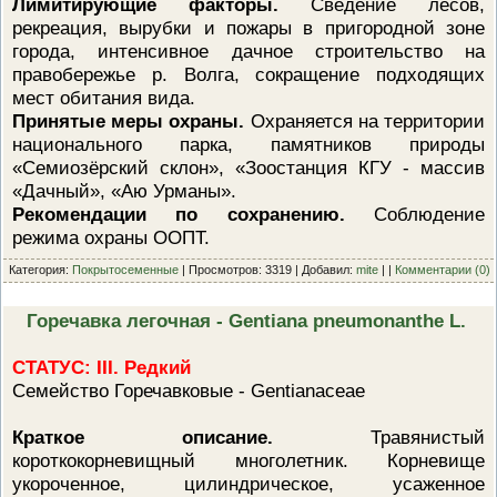
Лимитирующие факторы.
Сведение лесов,
рекреация, вырубки и пожары в пригородной зоне
города, интенсивное дачное строительство на
правобережье р. Волга, сокращение подходящих
мест обитания вида.
Принятые меры охраны.
Охраняется на территории
национального парка, памятников природы
«Семиозёрский склон», «Зоостанция КГУ - массив
«Дачный», «Аю Урманы».
Рекомендации по сохранению.
Соблюдение
режима охраны ООПТ.
Категория:
Покрытосеменные
| Просмотров: 3319 | Добавил:
mite
| |
Комментарии (0)
Горечавка легочная - Gentiana pneumonanthe L.
СТАТУС: III. Редкий
Семейство Горечавковые - Gentianaceae
Краткое описание.
Травянистый
короткокорневищный многолетник. Корневище
укороченное, цилиндрическое, усаженное