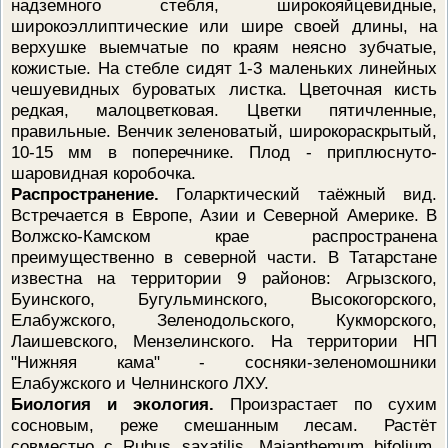
надземного стебля, широкояйцевидные,
широкоэллиптические или шире своей длины, на
верхушке выемчатые по краям неясно зубчатые,
кожистые. На стебле сидят 1-3 маленьких линейных
чешуевидных буроватых листка. Цветочная кисть
редкая, малоцветковая. Цветки пятичленные,
правильные. Венчик зеленоватый, широкораскрытый,
10-15 мм в поперечнике. Плод - приплюснуто-
шаровидная коробочка.
Распространение.
Голарктический таёжный вид.
Встречается в Европе, Азии и Северной Америке. В
Волжско-Камском крае распространена
преимущественно в северной части. В Татарстане
известна на территории 9 районов: Агрызского,
Буинского, Бугульминского, Высокогорского,
Елабужского, Зеленодольского, Кукморского,
Лаишевского, Мензелинского. На территории НП
"Нижняя кама" - сосняки-зеленомошники
Елабужского и Челнинского ЛХУ.
Биология и экология.
Произрастает по сухим
сосновым, реже смешанным лесам. Растёт
совместно с Rubus saxatilis, Maianthemum bifolium,