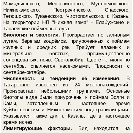
Мамадышского, Мензелинского, Муслюмовского,
Нижнекамского, Пестречинского, Спасского,
Тетюшского, Тукаевского, Чистопольского, г. Казань.
На территории НП "Нижняя Кама" - Елабужские и
Танаевские пойменные луга.
Биология и экология.
Произрастает по заливным
лугам, берегам водоёмов, приуроченных к поймам
крупных и средних рек. Требует влажных и
минерально богатых, преимущественно
солонцеватых, почв. Светолюбив. Цветёт с июня по
сентябрь, опыляется насекомыми. Плодоносит с
сентябре-октябре.
Численность и тенденции её изменения.
В
Татарстане известен из 24 местонахождений.
Произрастает небольшими группами. Основные
биотопы вида были приурочены к поймам Волги и
Камы, затопленным в настоящее время
Куйбышевским и Нижнекамским водохранилищами.
Указывался также для г. Казань, где в настоящее
время исчез.
Лимитирующие факторы.
Вид находится на