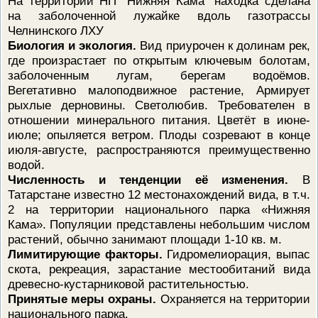
На территории НП "Нижняя Кама" находка сделана
на заболоченной лужайке вдоль газотрассы
Челнинского ЛХУ
Биология и экология.
Вид приурочен к долинам рек,
где произрастает по открытым ключевым болотам,
заболоченным лугам, берегам водоёмов.
Вегетативно малоподвижное растение, Армирует
рыхлые дерновины. Светолюбив. Требователен в
отношении минерального питания. Цветёт в июне-
июле; опыляется ветром. Плоды созревают в конце
июля-августе, распространяются преимущественно
водой.
Численность и тенденции её изменения.
В
Татарстане известно 12 местонахождений вида, в т.ч.
2 на территории национального парка «Нижняя
Кама». Популяции представлены небольшим числом
растений, обычно занимают площади 1-10 кв. м.
Лимитирующие факторы.
Гидромелиорация, выпас
скота, рекреация, зарастание местообитаний вида
древесно-кустарниковой растительностью.
Принятые меры охраны.
Охраняется на территории
национального парка.