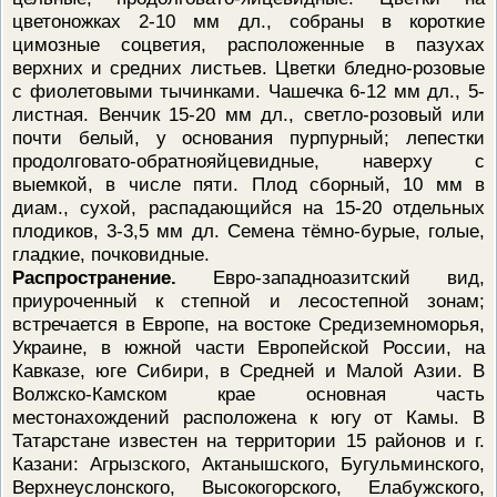
цветоножках 2-10 мм дл., собраны в короткие
цимозные соцветия, расположенные в пазухах
верхних и средних листьев. Цветки бледно-розовые
с фиолетовыми тычинками. Чашечка 6-12 мм дл., 5-
листная. Венчик 15-20 мм дл., светло-розовый или
почти белый, у основания пурпурный; лепестки
продолговато-обратнояйцевидные, наверху с
выемкой, в числе пяти. Плод сборный, 10 мм в
диам., сухой, распадающийся на 15-20 отдельных
плодиков, 3-3,5 мм дл. Семена тёмно-бурые, голые,
гладкие, почковидные.
Распространение.
Евро-западноазитский вид,
приуроченный к степной и лесостепной зонам;
встречается в Европе, на востоке Средиземноморья,
Украине, в южной части Европейской России, на
Кавказе, юге Сибири, в Средней и Малой Азии. В
Волжско-Камском крае основная часть
местонахождений расположена к югу от Камы. В
Татарстане известен на территории 15 районов и г.
Казани: Агрызского, Актанышского, Бугульминского,
Верхнеуслонского, Высокогорского, Елабужского,