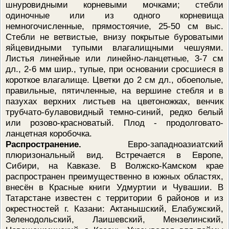
шнуровидными корневыми мочками; стебли
одиночные или из одного корневища
немногочисленные, прямостоячие, 25-50 см выс.
Стебли не ветвистые, внизу покрытые буроватыми
яйцевидными тупыми влагалищными чешуями.
Листья линейные или линейно-ланцетные, 3-7 см
дл., 2-6 мм шир., тупые, при основании сросшиеся в
короткое влагалище. Цветки до 2 см дл., обоеполые,
правильные, пятичленные, на вершине стебля и в
пазухах верхних листьев на цветоножках, венчик
трубчато-булавовидный темно-синий, редко белый
или розово-красноватый. Плод - продолговато-
ланцетная коробочка.
Распространение.
Евро-западноазиатский
плюризональный вид. Встречается в Европе,
Сибири, на Кавказе. В Волжско-Камском крае
распространен преимущественно в южных областях,
внесён в Красные книги Удмуртии и Чувашии. В
Татарстане известен с территории 6 районов и из
окрестностей г. Казани: Актанышский, Елабужский,
Зеленодольский, Лаишевский, Мензелинский,