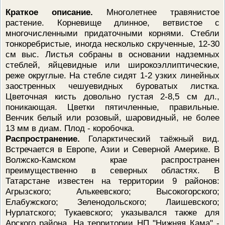
Краткое описание.
Многолетнее травянистое
растение. Корневище длинное, ветвистое с
многочисленными придаточными корнями. Стебли
тонкоребристые, иногда несколько скрученные, 12-30
см выс. Листья собраны в основании надземных
стеблей, яйцевидные или широкоэллиптические,
реже округлые. На стебле сидят 1-2 узких линейных
заостренных чешуевидных буроватых листка.
Цветочная кисть довольно густая 2-8,5 см дл.,
поникающая. Цветки пятичленные, правильные.
Венчик белый или розовый, шаровидный, не более
13 мм в диам. Плод - коробочка.
Распространение.
Голарктический таёжный вид.
Встречается в Европе, Азии и Северной Америке. В
Волжско-Камском крае распространен
преимущественно в северных областях. В
Татарстане известен на территории 9 районов:
Агрызского; Алькеевского; Высокогорского;
Елабужского; Зеленодольского; Лаишевского;
Нурлатского; Тукаевского; указывался также для
Арского района. На территории НП "Нижняя Кама" -