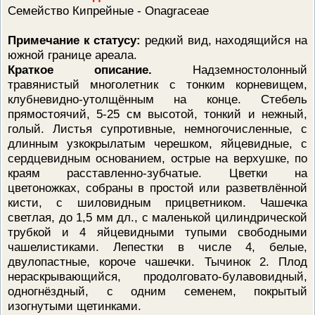
Семейство Кипрейные - Onagraceae
Примечание к статусу:
редкий вид, находящийся на
южной границе ареала.
Краткое описание.
Надземностолонный
травянистый многолетник с тонким корневищем,
клубневидно-утолщённым на конце. Стебель
прямостоячий, 5-25 см высотой, тонкий и нежный,
голый. Листья супротивные, немногочисленные, с
длинным узкокрылатым черешком, яйцевидные, с
сердцевидным основанием, острые на верхушке, по
краям расставленно-зубчатые. Цветки на
цветоножках, собраны в простой или разветвлённой
кисти, с шиловидным прицветником. Чашечка
светлая, до 1,5 мм дл., с маленькой цилиндрической
трубкой и 4 яйцевидными тупыми свободными
чашелистиками. Лепестки в числе 4, белые,
двулопастные, короче чашечки. Тычинок 2. Плод
нераскрывающийся, продолговато-булавовидный,
одногнёздный, с одним семенем, покрытый
изогнутыми щетинками.