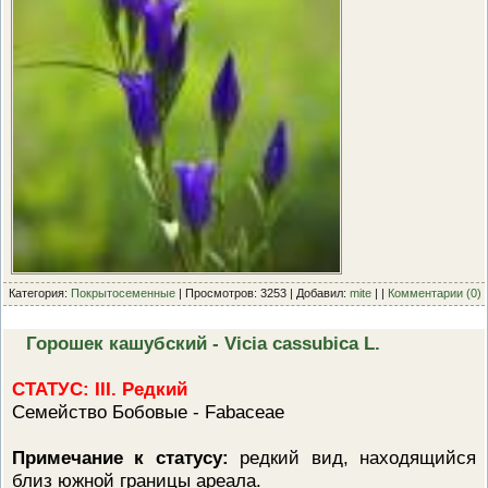
Категория:
Покрытосеменные
| Просмотров: 3253 | Добавил:
mite
| |
Комментарии (0)
Горошек кашубский - Vicia cassubica L.
СТАТУС: III. Редкий
Семейство Бобовые - Fabaceae
Примечание к статусу:
редкий вид, находящийся
близ южной границы ареала.