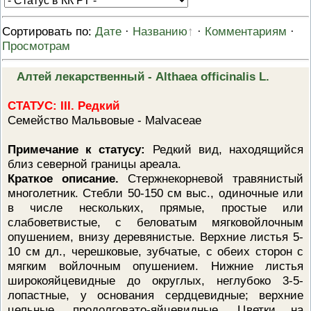
ПРОВЕРОЧНЫЙ ЛИСТ,
ПРИМЕНЯЕМЫЙ ПРИ
Сортировать по
:
Дате
·
Названию
·
Комментариям
·
ОСУЩЕСТВЛЕНИИ
ГОСУДАРСТВЕННОГО НАДЗОР
Просмотрам
ОБЛАСТИ ОХРАНЫ И
ИСПОЛЬЗОВАНИЯ ООПТ
ФЕДЕРАЛЬНОГО ЗНАЧЕНИЯ
Алтей лекарственный - Althaea officinalis L.
ПРОГРАММА ПРОФИЛАКТИКИ
РИСКОВ ПРИЧИНЕНИЯ ВРЕДА
СТАТУС: III. Редкий
ПЛАН ПРОВЕДЕНИЯ ПЛАНОВ
Семейство Мальвовые - Malvaceae
КОНТРОЛЬНЫХ (НАДЗОРНЫХ
МЕРОПРИЯТИЙ
Примечание к статусу:
Редкий вид, находящийся
ИСЧЕРПЫВАЮЩИЙ ПЕРЕЧЕН
СВЕДЕНИЙ, КОТОРЫЕ МОГУТ
близ северной границы ареала.
ЗАПРАШИВАТЬСЯ КОНТРОЛ
Краткое описание.
Стержнекорневой травянистый
(НАДЗОРНЫМ) ОРГАНОМ У
многолетник. Стебли 50-150 см выс., одиночные или
КОНТРОЛИРУЕМОГО ЛИЦА
в числе нескольких, прямые, простые или
слабоветвистые, с беловатым мягковойлочным
опушением, внизу деревянистые. Верхние листья 5-
10 см дл., черешковые, зубчатые, с обеих сторон с
мягким войлочным опушением. Нижние листья
широкояйцевидные до округлых, неглубоко 3-5-
лопастные, у основания сердцевидные; верхние
цельные, продолговато-яйцевидные. Цветки на