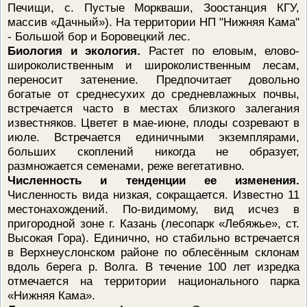
Печищи, с. Пустые Моркваши, Зоостанция КГУ,
массив «Дачный»). На территории НП "Нижняя Кама"
- Большой бор и Боровецкий лес.
Биология и экология.
Растет по еловым, елово-
широколиственным и широколиственным лесам,
переносит затенение. Предпочитает довольно
богатые от среднесухих до средневлажных почвы,
встречается часто в местах близкого залегания
известняков. Цветет в мае-июне, плоды созревают в
июле. Встречается единичными экземплярами,
больших скоплений никогда не образует,
размножается семенами, реже вегетативно.
Численность и тенденции ее изменения.
Численность вида низкая, сокращается. Известно 11
местонахождений. По-видимому, вид исчез в
пригородной зоне г. Казань (лесопарк «Лебяжье», ст.
Высокая Гора). Единично, но стабильно встречается
в Верхнеуслонском районе по облесённым склонам
вдоль берега р. Волга. В течение 100 лет изредка
отмечается на территории национального парка
«Нижняя Кама».