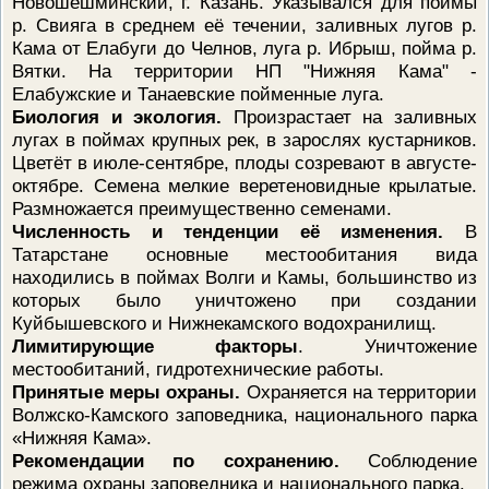
Новошешминский, г. Казань. Указывался для поймы
р. Свияга в среднем её течении, заливных лугов р.
Кама от Елабуги до Челнов, луга р. Ибрыш, пойма р.
Вятки. На территории НП "Нижняя Кама" -
Елабужские и Танаевские пойменные луга.
Биология и экология.
Произрастает на заливных
лугах в поймах крупных рек, в зарослях кустарников.
Цветёт в июле-сентябре, плоды созревают в августе-
октябре. Семена мелкие веретеновидные крылатые.
Размножается преимущественно семенами.
Численность и тенденции её изменения.
В
Татарстане основные местообитания вида
находились в поймах Волги и Камы, большинство из
которых было уничтожено при создании
Куйбышевского и Нижнекамского водохранилищ.
Лимитирующие факторы
. Уничтожение
местообитаний, гидротехнические работы.
Принятые меры охраны.
Охраняется на территории
Волжско-Камского заповедника, национального парка
«Нижняя Кама».
Рекомендации по сохранению.
Соблюдение
режима охраны заповедника и национального парка.