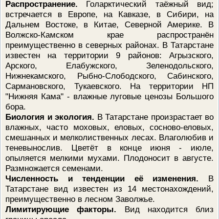
Распространение.
Голарктический таёжный вид;
встречается в Европе, на Кавказе, в Сибири, на
Дальнем Востоке, в Китае, Северной Америке. В
Волжско-Камском крае распространён
преимущественно в северных районах. В Татарстане
известен на территории 9 районов: Агрызского,
Арского, Елабужского, Зеленодольского,
Нижнекамского, Рыбно-Слободского, Сабинского,
Сармановского, Тукаевского. На территории НП
"Нижняя Кама" - влажные луговые ценозы Большого
бора.
Биология и экология.
В Татарстане произрастает во
влажных, часто моховых, еловых, сосново-еловых,
смешанных и мелколиственных лесах. Влаголюбив и
теневынослив. Цветёт в конце июня - июле,
опыляется мелкими мухами. Плодоносит в августе.
Размножается семенами.
Численность и тенденции её изменения.
В
Татарстане вид известен из 14 местонахождений,
преимущественно в лесном Заволжье.
Лимитирующие факторы.
Вид находится близ