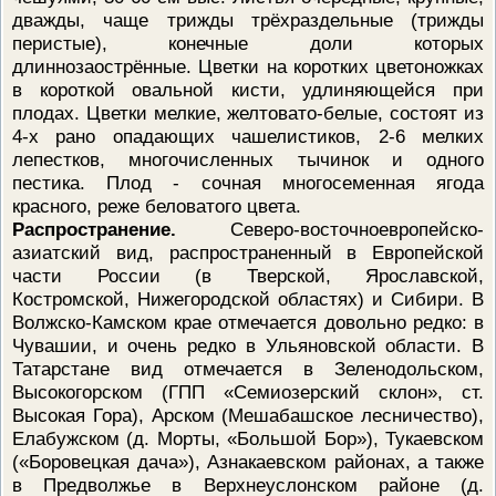
дважды, чаще трижды трёхраздельные (трижды
перистые), конечные доли которых
длиннозаострённые. Цветки на коротких цветоножках
в короткой овальной кисти, удлиняющейся при
плодах. Цветки мелкие, желтовато-белые, состоят из
4-х рано опадающих чашелистиков, 2-6 мелких
лепестков, многочисленных тычинок и одного
пестика. Плод - сочная многосеменная ягода
красного, реже беловатого цвета.
Распространение.
Северо-восточноевропейско-
азиатский вид, распространенный в Европейской
части России (в Тверской, Ярославской,
Костромской, Нижегородской областях) и Сибири. В
Волжско-Камском крае отмечается довольно редко: в
Чувашии, и очень редко в Ульяновской области. В
Татарстане вид отмечается в Зеленодольском,
Высокогорском (ГПП «Семиозерский склон», ст.
Высокая Гора), Арском (Мешабашское лесничество),
Елабужском (д. Морты, «Большой Бор»), Тукаевском
(«Боровецкая дача»), Азнакаевском районах, а также
в Предволжье в Верхнеуслонском районе (д.