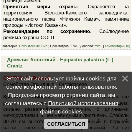
границы ареала.
Принятые меры охраны.
Охраняется на
территориях Волжско-Камского заповедника,
национального парка «Нижняя Кама», памятника
природы «Истоки Казанки».
Рекомендации по сохранению.
Соблюдение
режима охраны ООПТ.
Категория:
Покрытосеменные
| Просмотров: 2741 | Добавил:
mite
| |
Комментарии (0)
Дремлик болотный - Epipactis palustris (L.)
Crantz
СТАТУС: III. Редкий
Этот сайт использует файлы cookies для
Семейство Орхидные - Orchidaceae
более комфортной работы пользователя.
Продолжая просмотр страниц сайта, вы
Краткое описание.
Многолетнее травянистое
растение с длинным, столоновидным корневищем,
соглашаетесь с
Политикой использования
сильно разветвлённым, ползучим, с длинными
файлов cookies
.
междоузлиями и чешуевидными листьями. Стебель
30-70 см высотой, немного опушённый в верхней
СОГЛАСИТЬСЯ
части, светло-зелёный или розоватый. Листья