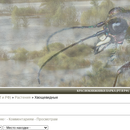
КРАСНОКНИЖНИКИ ПАРКА (РТ И РФ)
Т и РФ)
»
Растения
» Хвощевидные
ию
·
Комментариям
·
Просмотрам