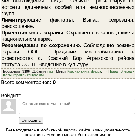
местонахождения вида. Обычно регистрируются
встречи единичных особей или немногочисленных
групп.
Лимитирующие факторы.
Выпас, рекреация,
сенокошение.
Принятые меры охраны.
Охраняется в заповеднике и
национальном парке.
Рекомендации по сохранению.
Соблюдение режима
охраны ООПТ. Придание местообитанию в
окрестностях с. Красный Бор Агрызского района
статуса ООПТ. Введение в культуру.
Просмотров
:
3196
|
Добавил
:
mite
|
Метки
:
Красная книга
,
флора
,
« Назад
|
Вперед »
Цветы
,
горошек кашубский
Всего комментариев
:
0
Войдите:
Отправить
Вы находитесь в мобильной версии сайта. Функциональность
некоторых страниц может быть ограничена