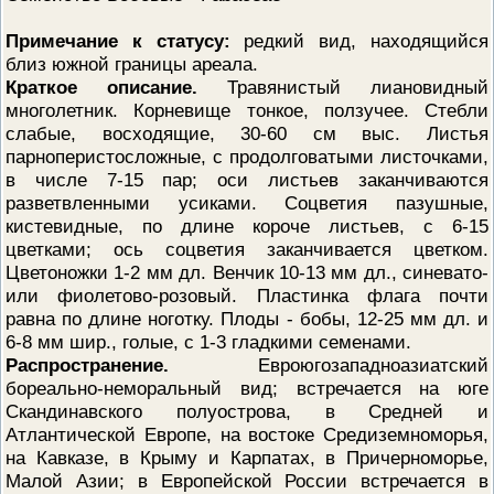
ПРОВЕРОЧНЫЙ ЛИСТ,
ПРИМЕНЯЕМЫЙ ПРИ
Примечание к статусу:
редкий вид, находящийся
ОСУЩЕСТВЛЕНИИ
близ южной границы ареала.
ГОСУДАРСТВЕННОГО НАДЗОР
ОБЛАСТИ ОХРАНЫ И
Краткое описание.
Травянистый лиановидный
ИСПОЛЬЗОВАНИЯ ООПТ
многолетник. Корневище тонкое, ползучее. Стебли
ФЕДЕРАЛЬНОГО ЗНАЧЕНИЯ
слабые, восходящие, 30-60 см выс. Листья
ПРОГРАММА ПРОФИЛАКТИКИ
парноперистосложные, с продолговатыми листочками,
РИСКОВ ПРИЧИНЕНИЯ ВРЕДА
в числе 7-15 пар; оси листьев заканчиваются
ПЛАН ПРОВЕДЕНИЯ ПЛАНОВ
КОНТРОЛЬНЫХ (НАДЗОРНЫХ
разветвленными усиками. Соцветия пазушные,
МЕРОПРИЯТИЙ
кистевидные, по длине короче листьев, с 6-15
ИСЧЕРПЫВАЮЩИЙ ПЕРЕЧЕН
цветками; ось соцветия заканчивается цветком.
СВЕДЕНИЙ, КОТОРЫЕ МОГУТ
Цветоножки 1-2 мм дл. Венчик 10-13 мм дл., синевато-
ЗАПРАШИВАТЬСЯ КОНТРОЛ
(НАДЗОРНЫМ) ОРГАНОМ У
или фиолетово-розовый. Пластинка флага почти
КОНТРОЛИРУЕМОГО ЛИЦА
равна по длине ноготку. Плоды - бобы, 12-25 мм дл. и
6-8 мм шир., голые, с 1-3 гладкими семенами.
Распространение.
Евроюгозападноазиатский
бореально-неморальный вид; встречается на юге
Скандинавского полуострова, в Средней и
Атлантической Европе, на востоке Средиземноморья,
на Кавказе, в Крыму и Карпатах, в Причерноморье,
Малой Азии; в Европейской России встречается в