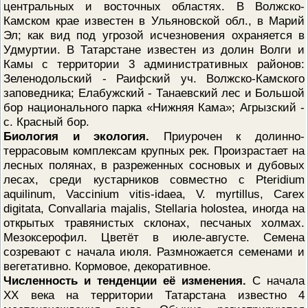
центральных и восточных областях. В Волжско-
Камском крае известен в Ульяновской обл., в Марий
Эл; как вид под угрозой исчезновения охраняется в
Удмуртии. В Татарстане известен из долин Волги и
Камы с территории 3 административных районов:
Зеленодольский - Раифский уч. Волжско-Камского
заповедника; Елабужский - Танаевский лес и Большой
бор национального парка «Нижняя Кама»; Агрызский -
с. Красный бор.
Биология и экология.
Приурочен к долинно-
террасовым комплексам крупных рек. Произрастает на
лесных полянах, в разреженных сосновых и дубовых
лесах, среди кустарников совместно с Pteridium
aquilinum, Vaccinium vitis-idaea, V. myrtillus, Carex
digitata, Convallaria majalis, Stellaria holostea, иногда на
открытых травянистых склонах, песчаных холмах.
Мезоксерофил. Цветёт в июле-августе. Семена
созревают с начала июля. Размножается семенами и
вегетативно. Кормовое, декоративное.
Численность и тенденции её изменения.
С начала
XX века на территории Татарстана известно 4