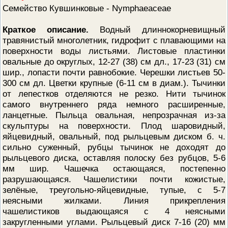
Семейство Кувшинковые - Nymphaeaceae
ПРОВЕРОЧНЫЙ ЛИСТ,
ПРИМЕНЯЕМЫЙ ПРИ
ОСУЩЕСТВЛЕНИИ
Краткое описание.
Водный длиннокорневищный
ГОСУДАРСТВЕННОГО НАДЗОР
ОБЛАСТИ ОХРАНЫ И
травянистый многолетник, гидрофит с плавающими на
ИСПОЛЬЗОВАНИЯ ООПТ
поверхности воды листьями. Листовые пластинки
ФЕДЕРАЛЬНОГО ЗНАЧЕНИЯ
овальные до округлых, 12-27 (38) см дл., 17-23 (31) см
ПРОГРАММА ПРОФИЛАКТИКИ
шир., лопасти почти равнобокие. Черешки листьев 50-
РИСКОВ ПРИЧИНЕНИЯ ВРЕДА
300 см дл. Цветки крупные (6-11 см в диам.). Тычинки
ПЛАН ПРОВЕДЕНИЯ ПЛАНОВ
КОНТРОЛЬНЫХ (НАДЗОРНЫХ
от лепестков отделяются не резко. Нити тычинок
МЕРОПРИЯТИЙ
самого внутреннего ряда немного расширенные,
ИСЧЕРПЫВАЮЩИЙ ПЕРЕЧЕН
ланцетные. Пыльца овальная, непрозрачная из-за
СВЕДЕНИЙ, КОТОРЫЕ МОГУТ
скульптуры на поверхности. Плод шаровидный,
ЗАПРАШИВАТЬСЯ КОНТРОЛ
(НАДЗОРНЫМ) ОРГАНОМ У
яйцевидный, овальный, под рыльцевым диском б. ч.
КОНТРОЛИРУЕМОГО ЛИЦА
сильно суженный, рубцы тычинок не доходят до
рыльцевого диска, оставляя полоску без рубцов, 5-6
мм шир. Чашечка остающаяся, постепенно
разрушающаяся. Чашелистики почти кожистые,
зелёные, треугольно-яйцевидные, тупые, с 5-7
неясными жилками. Линия прикрепления
чашелистиков выдающаяся с 4 неясными
закругленными углами. Рыльцевый диск 7-16 (20) мм