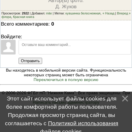
Автор(ы) фото:
Д. Жуков
Просмотров
:
2922
|
Добавил
:
mite
|
Метки
:
кувшинка белоснежная
,
« Назад
|
Вперед »
флора
,
Красная книга
Всего комментариев
:
0
Войдите:
Отправить
Вы находитесь в мобильной версии сайта. Функциональность
некоторых страниц может быть ограничена
Переключиться в полную версию
© 2006-2026 ФГБУ НП "Нижняя Кама". Все права защищены. При
копировании ссылка на источник обязательна
Этот сайт использует файлы cookies для
Написать письмо администратору
более комфортной работы пользователя.
Продолжая просмотр страниц сайта, вы
соглашаетесь с
Политикой использования
файлов cookies
.