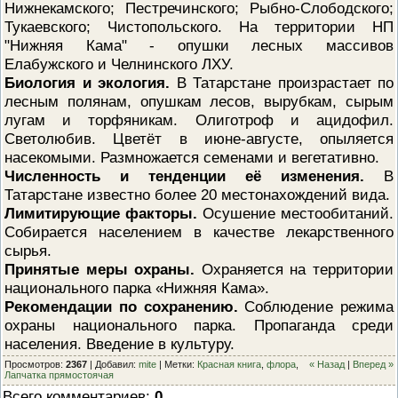
Нижнекамского; Пестречинского; Рыбно-Слободского;
Тукаевского; Чистопольского. На территории НП
"Нижняя Кама" - опушки лесных массивов
Елабужского и Челнинского ЛХУ.
Биология и экология.
В Татарстане произрастает по
лесным полянам, опушкам лесов, вырубкам, сырым
лугам и торфяникам. Олиготроф и ацидофил.
Светолюбив. Цветёт в июне-августе, опыляется
насекомыми. Размножается семенами и вегетативно.
Численность и тенденции её изменения.
В
Татарстане известно более 20 местонахождений вида.
Лимитирующие факторы.
Осушение местообитаний.
Собирается населением в качестве лекарственного
сырья.
Принятые меры охраны.
Охраняется на территории
национального парка «Нижняя Кама».
Рекомендации по сохранению.
Соблюдение режима
охраны национального парка. Пропаганда среди
населения. Введение в культуру.
Просмотров
:
2367
|
Добавил
:
mite
|
Метки
:
Красная книга
,
флора
,
« Назад
|
Вперед »
Лапчатка прямостоячая
Всего комментариев
:
0