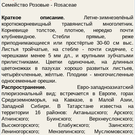
Семейство Розовые - Rosaceae
ПРОВЕРОЧНЫЙ ЛИСТ,
ПРИМЕНЯЕМЫЙ ПРИ
ОСУЩЕСТВЛЕНИИ
Краткое описание.
Летне-зимнезелёный
ГОСУДАРСТВЕННОГО НАДЗОР
ОБЛАСТИ ОХРАНЫ И
короткокорневищный травянистый многолетник.
ИСПОЛЬЗОВАНИЯ ООПТ
Корневище толстое, плотное, нередко почти
ФЕДЕРАЛЬНОГО ЗНАЧЕНИЯ
клубневидное. Стебли прямые, реже
ПРОГРАММА ПРОФИЛАКТИКИ
приподнимающиеся или простёртые 30-60 см выс.
РИСКОВ ПРИЧИНЕНИЯ ВРЕДА
Листья тройчатые, на стебле - почти сидячие, с
ПЛАН ПРОВЕДЕНИЯ ПЛАНОВ
КОНТРОЛЬНЫХ (НАДЗОРНЫХ
черешками менее 5 мм дл., и крупными зубчатыми
МЕРОПРИЯТИЙ
прилистниками. Цветки одиночные, на длинных
ИСЧЕРПЫВАЮЩИЙ ПЕРЕЧЕН
цветоножках в пазухах хорошо развитых листьев,
СВЕДЕНИЙ, КОТОРЫЕ МОГУТ
четырёхчленные, жёлтые. Плодики - многочисленные
ЗАПРАШИВАТЬСЯ КОНТРОЛ
(НАДЗОРНЫМ) ОРГАНОМ У
односеменные орешки.
КОНТРОЛИРУЕМОГО ЛИЦА
Распространение.
Евро-западноазиатский
плюризональный вид; встречается в Европе, горах
Средиземноморья, на Кавказе, в Малой Азии,
Западной Сибири. В Татарстане известна на
территории 16 районов: Актанышского; Арского;
Атнинского; Буинского; Верхнеуслонского;
Высокогорского; Елабужского; Заинского;
Лениногорского; Мензелинского; Муслюмовского;